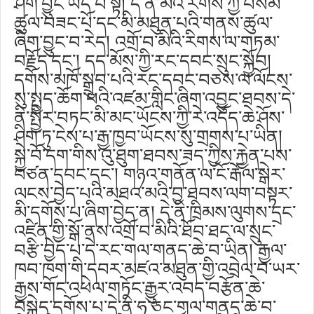
ཤིག་བྱུང་ཡོད་པ་སྟེ། དེ་ནི་མིའི་རིགས་ཀྱི་བསམ་
ཚུལ་བཟང་པོ་དང་མི་མཐུན་པའི་གནས་ཚུལ་
ཞིག་བྱུང་བ་རེད། འགྲོ་བ་མིའི་རིགས་ལ་གཏམ་
བརྗོད་དང༌། དད་མོས་ཀྱི་རང་དབང་སྲུང་སྐྱོབ།
དགོས་མཁོ་སྒྲུབ་པའི་རང་དབང་བཅས་ལ་ལོངས་
སུ་སྤྱད་ཆོག་པའི་འཛམ་གླིང་ཞིག་འབྱུང་ཐབས་དེ་
ནི་སྤྱིར་བཏང་མི་མང་ཡོངས་ཀྱི་རེ་འདོད་ཆེ་ཤོས་
ཤིག་ཏུ་ངེས་པ་རྒྱ་ཁྱབ་ཡོངས་སུ་གྲགས་པ་ཡིན།
སྐྱེ་བོ་དག་གིས་འུ་ཐུག་ཐབས་ཟད་ཀྱིས་རྐྱེན་པས་
བཙན་དབང་དང༌། གཉའ་གནོན་ལ་ངོ་རྒོལ་སྒེར་
ལངས་བྱེད་པའི་མཐའ་མའི་བྱ་ཐབས་ལག་བསྟར་
མི་དགོས་པ་ཞིག་བྱེད་ན། དེ་ནི་ཁྲིམས་ལུགས་དྲང་
འཛིན་གྱི་སྒོ་ནས་འགྲོ་བ་མིའི་ཐོབ་ཐང་ལ་སྲུང་
བརྩི་བྱེད་པ་དེ་རང་གལ་གནད་ཆེ་བ་ཡིན། རྒྱལ་
ཁབ་ཁག་གི་དབར་མཛའ་མཐུན་གྱི་འབྲེལ་བ་ཡར་
རྒྱས་གོང་འཕེལ་གཏོང་རྒྱུར་འབད་བརྩོན་ཆེ་
བསྐྱེད་དགོས་པ་དེ་ནི་ཧ་ཅང་གལ་གནད་ཆེ་བ་