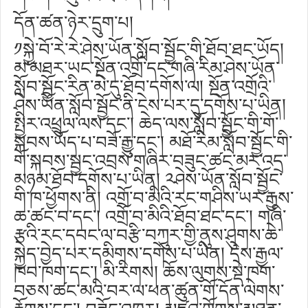
དོན་ཚན་ཉེར་དྲུག་པ།
༡སྐྱེ་བོ་རེ་རེ་ཤེས་ཡོན་སློབ་སྦྱོང་གི་ཐོབ་ཐང་ཡོད།
མ་མཐར་ཡང་སྔོན་འགྲོ་དང་གཞི་རིམ་ཤེས་ཡོན་
སློབ་སྦྱོང་རིན་མེ་དུ་ཐོབ་དགོས་ལ། སྔོན་འགྲོའི་
ཤེས་ཡོན་སློབ་སྦྱོང་ནི་ངེས་པར་དུ་དགོས་པ་ཡིན།
སྤྱིར་འཕྲུལ་ལས་དང༌། ཆེད་ལས་སློབ་སྦྱོང་གི་གོ་
སྐབས་ཡོད་པ་བཟོ་རྒྱུ་དང༌། མཐོ་རིམ་སློབ་སྦྱོང་གི་
གོ་སྐབས་སྦྱང་འབྲས་གཞིར་བཟུང་ཚང་མར་འདྲ་
མཉམ་ཐོབ་དགོས་པ་ཡིན། ༢ཤེས་ཡོན་སློབ་སྦྱོང་
གི་ཁ་ཕྱོགས་ནི། འགྲོ་བ་མིའི་རང་གཤིས་ཡར་རྒྱས་
ཆ་ཚང་བ་དང༌། འགྲོ་བ་མིའི་ཐོབ་ཐང་དང༌། གཞི་
རྩའི་རང་དབང་ལ་བརྩི་བཀུར་གྱི་ནུས་ཤུགས་ཆེ་
སྐྱེད་བྱེད་པར་དམིགས་དགོས་པ་ཡིན། དེས་རྒྱལ་
ཁབ་ཁག་དང༌། མི་རིགས། ཆོས་ལུགས་སྡེ་ཁག་
བཅས་ཚང་མའི་བར་ལ་ཕན་ཚུན་གོ་དོན་ལེགས་