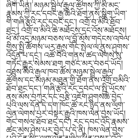
ཞིག་ཡིན། མཉམ་སྦྲེལ་རྒྱལ་ཚོགས་ཀྱི་མི་མང་
རྣམས་ཀྱི་རང་དབང་རྒྱ་ཆེའི་ཐོག་ནས་སྒྲིག་ཡིག་
གི་གཞི་རྩའི་རང་དབང་དང༌། འགྲོ་བ་མིའི་ཐོབ་
ཐང༌། འགྲོ་བ་མིའི་ཆེ་མཐོངས་དང་འོས་མཐོངས།
ཕོ་མོ་འདྲ་མཉམ་བཅས་ལ་བློ་མོས་གདེངས་འཁེལ་
གྱིས་སྤྱི་ཚོགས་ཡར་རྒྱས་གོང་སྤེལ་ལ་ནུས་ཤུགས་
འདོན་པ་དང༌། འཚོ་བའི་གནས་ཚད་ལེགས་སུ་
གཏོང་རྒྱུར་སེམས་ཐག གཙང་མར་བཅད་ཡོད།
འཐུས་མིའི་རྒྱལ་ཁབ་ཚོས་མཉམ་སྦྲེལ་རྒྱལ་
ཚོགས་དང་མཉམ་མཐུན་གྱི་ཐོག་ནས་འགྲོ་བམིའི་
ཐོབ་ཐང་དང༌། གཞི་རྩའི་རང་དབང་ལ་སྤྱི་ཡོངས་
ནས་མོས་བཀུར་དང་བརྩི་འཇོག་ཤུགསཆེ་བྱེད་
པའི་ལས་དོན་དེ་དག་ཁོང་ཚོ་རང་ཉིད་ནས་ལག་
ལེན་ལེགས་པར་བསྟར་རྒྱུའི་ཁས་ལེན་བྱས་ཡོད།
གོང་གསལ་ཐོབ་ཐང་དང༌། རང་དབང་འདི་རྣམས་
ཚང་མས་ཤེས་པར་བྱེད་པ་དེ་ནི། ཁས་ལེན་བྱས་