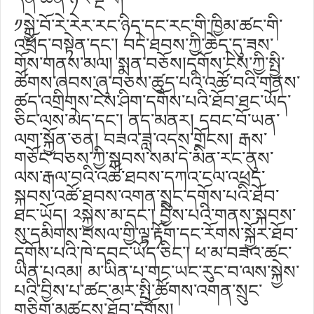
༡སྐྱེ་བོ་རེ་རེར་རང་ཉིད་དང་རང་གི་ཁྱིམ་ཚང་གི་
འཕྲོད་བསྟེན་དང༌། བདེ་ཐབས་ཀྱི་ཆེད་དུ་ཟས་
གོས་གནས་མལ། སྨན་བཅོས།དགོས་ངེས་ཀྱི་སྤྱི་
ཚོགས་ཞབས་ཞུ་བཅས་ཚུད་པའི་འཚོ་བའི་གནས་
ཚད་འགྲིགས་ངེས་ཤིག་དགོས་པའི་ཐོབ་ཐང་ཡོད་
ཅིང་ལས་མེད་དང༌། ནད་མནར། དབང་བོ་ཡན་
ལག་སྐྱོན་ཅན། བཟའ་ཟླ་འདས་གྲོངས། རྒས་
གཅོང་བཅས་ཀྱི་སྐབས་སམ་དེ་མིན་རང་ནུས་
ལས་རྒལ་བའི་འཚོ་ཐབས་དཀའ་ངལ་འཕྲད་
སྐབས་འཚོ་ཐབས་འགན་སྲུང་དགོས་པའི་ཐོབ་
ཐང་ཡོད། ༢སྐྱེས་མ་དང༌། བྱིས་པའི་གནས་སྐབས་
སུ་དམིགས་བསལ་གྱི་ལྟ་རྟོག་དང་རོགས་སྐྱོར་ཐོབ་
དགོས་པའི་ཁེ་དབང་ཡོད་ཅིང༌། ཕ་མ་བཟའ་ཚང་
ཡིན་པའམ། མ་ཡིན་པ་གང་ཡང་རུང་བ་ལས་སྐྱེས་
པའི་བྱིས་པ་ཚང་མར་སྤྱི་ཚོགས་འགན་སྲུང་
གཅིག་མཚུངས་ཐོབ་དགོས།