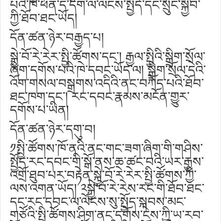
པོའི་ཁེ་ཕན་དེ་དག་ལ་ལོངས་སྤྱོད་དང་སྲུང་སྐྱོབ་
ཀྱི་ཐོབ་ཐང་ཡོད།
དོན་ཚན་ཉེར་བརྒྱད་པ།
སྐྱེ་བོ་རེ་རེར་སྤྱི་ཚོགས་དང༌། རྒྱལ་སྤྱིའི་སྒྲིག་སྲོལ་
ཞིག་དགོས་པའི་ཁེ་དབང་ཡོད་ལ། སྒྲིག་སྲོལ་དེའི་
འོག་གསལ་བསྒྲགས་འདིའི་ནང་བཀོད་པའི་ཐོབ་
ཐང་ཁག་དང༌། རང་དབང་རྣམས་མངོན་གྱུར་
དགོས་པ་ཡིན།
དོན་ཚན་ཉེར་དགུ་བ།
༡སྤྱི་ཚོགས་ཁོ་ནའི་ནང་གང་ཟག་ཞིག་གི་གཤིས་
སྤྱོད་རང་དབང་གི་སྒོ་ནས་ཆ་ཚང་བའི་ཡར་རྒྱས་
འགྲོ་ཐུབ་པར་བརྟེན་སྐྱེ་བོ་རེ་རེར་སྤྱི་ཚོགས་ཀྱི་
ལས་འགན་ཡོད། ༢སྐྱེ་བོ་རེ་རེས་རང་གི་ཐོབ་ཐང་
དང་རང་དབང་ལ་ལོངས་སུ་སྤྱོད་སྐབས་མང་
གཙོའི་སྤྱི་ཚོགས་ཤིག་ནང་དགོས་ངེས་ཀྱི་ཡ་རབ་