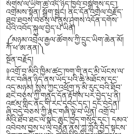
སོགས་ལ་ཡིག་ཆ་འདི་ཉིད་ཁྱབ་བསྒྲགས་དང༌།
འགྲེམས་སྟོན། སྒྲོག་སྦྱང། ནང་དོན་འགྲེལ་བརྗོད་
ཐུབ་ཐབས་བཅས་ལ་ནུས་ཤུགས་འདོན་དགོས་
པའི་འབོད་སྐུལ་བྱེད་པ་ཡིན།
༼མཉམ་འབྲེལ་རྒྱལ་ཚོགས་ཀྱི་དྲུང་ཡིག་ཆེན་མོ།
ཀོ་ཕ་ཨ་ནན།༽
སྔོན་བརྗོད།
༈འགྲོ་བ་མིའི་ཁྱིམ་ཚང་ཁག་གི་ནང་མི་ཡོངས་ལ་
རང་བཞིན་ཉིད་ནས་ཡོད་པའི་ཆེ་མཐོངས་དང་
འདྲ་མཉམ། སུས་ཀྱང་འཕྲོག་ཏུ་མི་རུང་བའི་ཐོབ་
ཐང་བཅས་ཀྱི་གནད་དོན་རྟོགས་པར་བྱེད་པ་ནི།
འཛམ་གླིང་ནང་གི་རང་དབང་དང༌། དྲང་བདེན།
ཞི་བདེ་བཅས་ཀྱི་རྣང་གཞི་ལྟེ་བ་ཡིན། འགྲོ་བ་
མིའི་ཐོབ་ཐང་ལ་སྣང་ཆུང་ཁྱད་གསོད་དང༌། དམའ་
འབེབས་བྱས་པ་ལ་བརྟེན་ནས་ཀླ་ཀློའི་བྱེད་སྟངས་