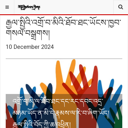
ངེད་ཀྱི་སྐོར།
YOU ARE HERE:
ལྷག་དུ་མང༌།
རྒྱལ་སྤྱིའི་འགྲོ་བ་མིའི་ཐོབ་ཐང་ཡོངས་ཁྱབ་
གསལ་བསྒྲགས།
10 December 2024
འགྲོ་བ་མི་ལ་ཐོབ་ཐང་དང་རང་དབང་འདྲ་
མཉམ་ཡོད་ན་མི་དེ་རྣམས་ལ་རེ་བ་ཞིག་ཡོད།
རྒྱལ་སྤྱིའི་བོད་ཀྱི་ཆ་འཕྲིན།