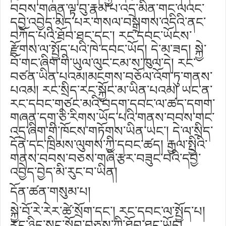
བབས་གཞན་ལྟ་བུ་རྣམ་པ་འདྲ་མིན་གང་ལའང་
དབྱེ་འབྱེད་མེད་པར་གསལ་བསྒྲགས་འདིའི་ནང་
བཀོད་པའི་ཐོབ་ཐང་དང༌། རང་དབང་ཡོངས་
རྫོགས་ལ་སྤྱོད་པའི་ཁེ་དབང་ཡོད། དེ་མ་ཟད། སྐྱེ་
བོ་གང་ཞིག་གི་ཡུལ་ལུང་ངམ་ས་ཁུལ་དེ། རང་
བཙན་ཡིན་པའམ།མངགས་བཅོལ་འོག་ཏུ་གནས་
པའམ། རང་སྲིད་རང་སྐྱོང་མ་ཡིན་པའམ། ཡང་ན་
རང་དབང་གཙང་མའི་བདག་དབང་ལ་ཚད་དགག་
གཞན་དག་ཅི་རིགས་ཡོད་པའི་གནས་བབས་གང་
འདྲ་ཞིག་གི་ཁོངས་གཏོགས་ཡིན་ཡང༌། དེ་ལ་སྲིད་
དོན་དང་ཁྲིམས་ལུགས་ཀྱི་དབང་ཚད། རྒྱལ་སྤྱིའི་
གནས་བབས་བཅས་གཞི་རྩར་བཟུང་བའི་དབྱེ་
འབྱེད་བྱེད་མི་རུང་བ་ཡིན།
དོན་ཚན་གསུམ་པ།
སྐྱེ་བོ་རེ་རེར་ཚེ་སྲོག་དང༌། རང་དབང་ལ་སྤྱོད་པ།
རང་ཉིད་སྲུང་སྐྱོབ་བཅས་ཀྱི་ཐོབ་ཐང་ཡོད།