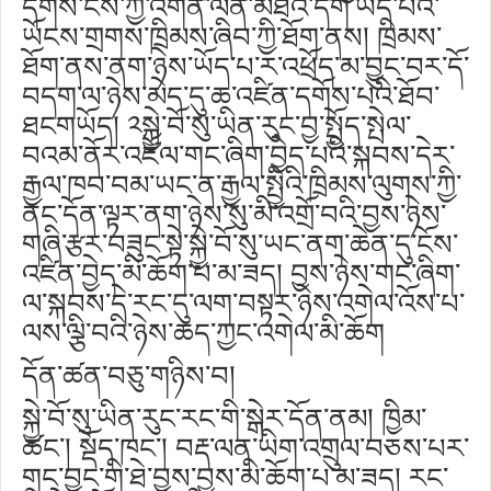
དགོས་ངེས་ཀྱི་འགན་ལེན་མཐའ་དག་ཡོད་པའི་
ཡོངས་གྲགས་ཁྲིམས་ཞིབ་ཀྱི་ཐོག་ནས། ཁྲིམས་
ཐོག་ནས་ནག་ཉེས་ཡོད་པ་ར་འཕྲོད་མ་བྱུང་བར་དོ་
བདག་ལ་ཉེས་མེད་དུ་ཆ་འཛིན་དགོས་པའི་ཐོབ་
ཐངགཡོད། ༢སྐྱེ་བོ་སུ་ཡིན་རུང་བྱ་སྤྱོད་སྤེལ་
བའམ་ནོར་འཛོལ་གང་ཞིག་བྱེད་པའི་སྐབས་དེར་
རྒྱལ་ཁབ་བམ་ཡང་ན་རྒྱལ་སྤྱིའི་ཁྲིམས་ལུགས་ཀྱི་
ནང་དོན་ལྟར་ནག་ཉེས་སུ་མི་འགྲོ་བའི་བྱས་ཉེས་
གཞི་རྩར་བཟུང་སྟེ་སྐྱེ་བོ་སུ་ཡང་ནག་ཆེན་དུ་ངོས་
འཛིན་བྱེད་མི་ཆོག་པ་མ་ཟད། བྱས་ཉེས་གང་ཞིག་
ལ་སྐབས་དེ་རང་དུ་ལག་བསྟར་ཉེས་འགེལ་འོས་པ་
ལས་ལྕི་བའི་ཉེས་ཆད་ཀྱང་འགེལ་མི་ཆོག
དོན་ཚན་བཅུ་གཉིས་བ།
སྐྱེ་བོ་སུ་ཡིན་རུང་རང་གི་སྒེར་དོན་ནམ། ཁྱིམ་
ཚང༌། སྡོད་ཁང༌། བརྡ་ལན་ཡིག་འགྲུལ་བཅས་པར་
གང་བྱུང་གི་ཐེ་བྱུས་བྱས་མི་ཆོག་པ་མ་ཟད། རང་