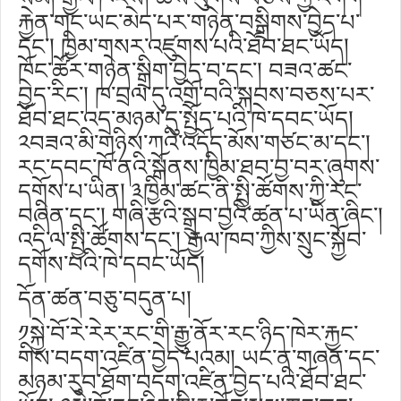
རྐྱེན་གང་ཡང་མེད་པར་གཉེན་བསྒྲིགས་བྱེད་པ་
དང༌། ཁྱིམ་གསར་འཛུགས་པའི་ཐོབ་ཐང་ཡོད།
ཁོང་ཚོར་གཉེན་སྒྲིག་བྱེད་བ་དང༌། བཟའ་ཚང་
བྱེད་རིང༌། ཁ་བྲལ་དུ་འགྲོ་བའི་སྐབས་བཅས་པར་
ཐོབ་ཐང་འདྲ་མཉམ་དུ་སྤྱོད་པའི་ཁེ་དབང་ཡོད།
༢བཟའ་མི་གཉིས་ཀའི་འདོད་མོས་གཙང་མ་དང༌།
རང་དབང་ཁོ་ནའི་སྒོནས་ཁྱིམ་ཐབ་བྱ་བར་ཞུགས་
དགོས་པ་ཡིན། ༣ཁྱིམ་ཚང་ནི་སྤྱི་ཚོགས་ཀྱི་རང་
བཞིན་དང༌། གཞི་རྩའི་སྒྲུབ་བྱའི་ཚན་པ་ཡིན་ཞིང༌།
འདི་ལ་སྤྱི་ཚོགས་དང༌། རྒྱལ་ཁབ་ཀྱིས་སྲུང་སྐྱོབ་
དགོས་པའི་ཁེ་དབང་ཡོད།
དོན་ཚན་བཅུ་བདུན་པ།
༡སྐྱེ་བོ་རེ་རེར་རང་གི་རྒྱུ་ནོར་རང་ཉིད་ཁེར་རྐྱང་
གིས་བདག་འཛིན་བྱེད་པའམ། ཡང་ན་གཞན་དང་
མཉམ་རུབ་ཐོག་བདག་འཛིན་བྱེད་པའི་ཐོབ་ཐང་