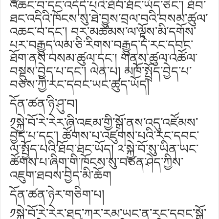
འཆང་བ་དང་འདོད་པའི་ཐོབ་ཐང་ཡོད་ཅིང༌། ཐོབ་
ཐང་འདིའི་ཁོངས་སུ་ཐེ་བྱུས་བྲལ་བའི་བསམ་ཚུལ་
འཆང་བ་དང༌། བར་མཚམས་ལ་ལྟོས་མི་དགོས་
པར་བརྒྱུད་ལམ་ཅི་རིགས་བརྒྱུད་དེ་རང་དབང་
ཐོག་ནས་བསམ་ཚུལ་དང༌། གནས་ཚུལ་འཚོལ་
བསྡུས་བྱེད་པ་དང༌། ལེན་པ། མཁོ་སྤྲོད་བྱེད་པ་
བཅས་ཀྱི་རང་དབང་ཡང་ཚུད་ཡོད།
དོན་ཚན་ཉི་ཤུ་བ།
༡སྐྱེ་བོ་རེ་རེར་ཞི་འཇམ་གྱི་སྒོ་ནས་འདུ་འཛོམས་
བྱེད་པ་དང༌། ཚོགས་པ་འཛུགས་པའི་རང་དབང་
ལ་སྤྱོད་པའི་ཐོབ་ཐང་ཡོད། ༢་སྐྱེ་བོ་སུ་ཡིན་ཡང་
ཚོགས་པ་ཞིག་གི་ཁོངས་སུ་བཙན་ཤེད་ཀྱིས་
འཇུག་ཐབས་བྱེད་མི་ཆོག
དོན་ཚན་ཉེར་གཅིག་པ།
༡སྐྱེ་བོ་རེ་རེར་ཐད་ཀར་རམ་ཡང་ན་རང་དབང་སྒོ་