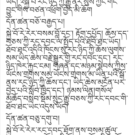
ཡོད། ༢སྐྱེ་བོ་རང་ཉིད་ཀྱི་རྒྱུ་ནོར་སུས་ཀྱང་གང་
བྱུང་གིས་བཙན་འཕྲོག་བྱེད་མི་ཆོག
དོན་ཚན་བཅོ་བརྒྱད་པ།
སྐྱེ་བོ་རེ་རེར་བསམ་བློ་དང༌། རྟོག་དཔྱོད། ཆོས་དད་
བཅས་ཀྱི་རང་དབང་ལ་སྤྱོད་པའི་ཐོབ་ཐང་ཡོད།
ཐོབ་ཐང་འདིའི་ཁོངས་སུ་རང་ཉིད་ཀྱི་ཆོས་ལུགས་
སམ་ཡིད་ཆེས་བརྗེ་སྒྱུར་གྱི་རང་དབང་དང༌། རང་
ཉིད་ཁེར་རྐྱང་ངམ། གཞན་དང་མཉམ་སྡེབས་ཀྱིས་
ཡོངས་གྲགས་སམ་ཡོངས་གྲགས་མ་ཡིན་པའི་སྒོ་
ནས་རང་ཉིད་ཀྱི་ཆོས་དང༌། ཡིད་ཆེས་མངོན་པར་
བྱེད་པའི་སློབ་ཁྲིད་དང༌། ཉམས་ལེན།གསོལ་
མཆོད་བསླབ་སྡོམ་སྲུང་རྒྱུ་བཅས་ཀྱི་རང་དབང་གི་
ཐོབ་ཐང་ཡང་འདུས་ཡོད།
དོན་ཚན་བཅུ་དགུ་བ།
སྐྱེ་བོ་རེ་རེར་རང་དབང་ཐོག་ནས་བསམ་ཚུལ་