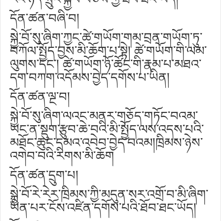
དོན་ཚན་བཞི་བ།
སྐྱེ་བོ་སུ་ཞིག་ཀྱང་ཚེ་གཡོག་གམ་བྲན་གཡོག་ཏུ་
བཀོལ་སྤྱོད་བྱས་མི་ཆོག་པ་སྟེ། ཚེ་གཡོག་གི་ལམ་
ལུགས་དང༌། ཚེ་གཡོག་ཉོ་ཚོང་གི་རྣམ་པ་མཐའ་
དག་བཀག་འདོམས་བྱེད་དགོས་པ་ཡིན།
དོན་ཚན་ལྔ་བ།
སྐྱེ་བོ་སུ་ཞིག་ལའང་མནར་གཅོད་གཏོང་བའམ་
ཡང་ན་སྡུག་རྩུབ་ཆེ་བའི་མི་སྤྱོད་ལས་འདས་པའི་
མཐོང་ཆུང་དམའ་འབེབ་བྱེད་བའམ།ཁྲིམས་ཉེས་
འགེབ་བའི་རིགས་མི་ཆོག
དོན་ཚན་དྲུག་པ།
སྐྱེ་བོ་རེ་རེར་ཁྲིམས་ཀྱི་མདུན་སར་འགྲོ་བ་མི་ཞིག་
ཡིན་པར་ངོས་འཛིན་དགོས་པའི་ཐོབ་ཐང་ཡོད།