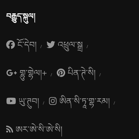
བརྒྱུད་སྐུལ།
ངོ་དེབ།
འཕྲུལ་སྒྲ
གྷུ་གྷེལ།+
པིན་ཊེ་སི།
ཡུ་ཊུབ།
ཨིན་སི་ཏཱ་གྷ་རམ།
ཨར་ཨེ་སི་ཨེ་སི།