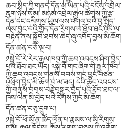
ཆབ་སྲིད་ཀྱི་གནད་དོན་མ་ཡིན་པའི་དངོས་འབྲེལ་
ནག་ཉེས་སམ། མཉམ་འབྲེལ་རྒྱལ་ཚོགས་ཀྱི་རྩ་
དོན་དང་དམིགས་ཡུལ་ལས་འགལ་བའི་བྱ་སྤྱོད་
ལས་བྱུང་བའི་གྱོད་དོན་རིགས་ལ་ཐོབ་ཐང་འདི་ལ་
བརྟེན་ནས་སྐྱོབ་ཐབས་ཆེད་ཞུ་འབོད་བྱས་མི་ཆོག
དོན་ཚན་བཅོ་ལྔ་བ།
༡སྐྱེ་བོ་རེ་རེར་རྒྱལ་ཁབ་ཀྱི་ཆབ་འབངས་ཤིག་བྱེད་
པའི་ཐོབ་ཐང་ཡོད། ༢སྐྱེ་བོ་གང་ཞིག་གི་རྒྱལ་ཁབ་
ཀྱི་ཆབ་འབངས་གནས་བབས་གང་བྱུང་བཙན་
འཕྲོག་བྱེད་མི་ཆོག་པ་མ་ཟད། དེའི་ཆབ་འབངས་
ཀྱི་གནས་བབས་བརྗེ་བསྒྱུར་བྱེད་པའི་ཐོབ་ཐང་ལ་
ཁས་ལེན་མི་བྱེད་པའི་རིགས་ཀྱང་མི་ཆོག
དོན་ཚན་བཅུ་དྲུག་པ།
༡སྐྱེ་བོ་ཕོ་མོ་ན་ཚོད་ལོན་པ་རྣམས་ལ་མི་རིགས་
སམ། རྒྱལ་ཁོངས། ཆོས་ལུགས་བཅས་ཀྱི་འགོག་