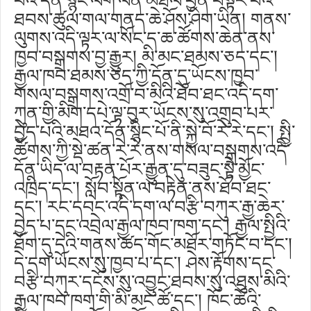
པའི་དོན་སྙིང་ལག་ལེན་མཐིལ་ཕྱིན་བསྟར་བའི་
ཐབས་ཚུལ་གལ་གནད་ཆེ་ཤོས་ཤིག་ཡིན། གནས་
ལུགས་འདི་ལྟར་ལ་སོང་ད་ཆ་ཚོགས་ཆེན་ནས་
ཁྱབ་བསྒྲགས་བྱ་རྒྱུར། མི་མང་ཐམས་ཅད་དང༌།
རྒྱལ་ཁབ་ཐམས་ཅད་ཀྱི་དོན་དུ་ཡོངས་ཁྱབ་
གསལ་བསྒྲགས་འགྲོ་བ་མིའི་ཐོབ་ཐང་འདི་དག་
ཀུན་གྱི་མིག་དཔེ་ལྟ་བུར་ཡོངས་སུ་འགྲུབ་པར་
བྱེད་པའི་མཐའ་དོན་སྙིང་པོ་ནི་སྐྱེ་བོ་རེ་རེ་དང༌། སྤྱི་
ཚོགས་ཀྱི་སྡེ་ཚན་རེ་རེ་ནས་གསལ་བསྒྲགས་འདི་
དོན་ཡིད་ལ་བརྟན་པོར་རྒྱུན་དུ་བཟུང་སྟེ་མྱོང་
འཁྲིད་དང༌། སློབ་སྟོན་ལ་བརྟེན་ནས་ཐོབ་ཐང་
དང༌། རང་དབང་འདི་དག་ལ་བརྩི་བཀུར་རྒྱ་ཆེར་
བྱེད་པ་དང་འབྲེལ་རྒྱལ་ཁབ་ཁག་དང༌། རྒྱལ་སྤྱིའི་
ཐོག་དུ་དེའི་གནས་ཚད་གོང་མཐོར་གཏོང་བ་དང༌།
དེ་དག་ཡོངས་སུ་ཁྱབ་པ་དང༌། ཤེས་རྟོགས་དང་
བརྩི་བཀུར་དངོས་སུ་འབྱུང་ཐབས་སུ་འཐུས་མིའི་
རྒྱལ་ཁབ་ཁག་གི་མི་མང་ཚོ་དང༌། ཁོང་ཚོའི་