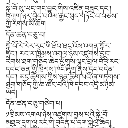
སྐྱེ་བོ་སུ་ཡང་གང་བྱུང་གིས་འཛིན་བཟུང་དང༌།
བཀག་ཉར་བྱེད་བའམ་རྒྱང་ཕུད་གཏོང་བ་བཅས་
ཀྱི་རིགས་མི་ཆོག
དོན་ཚན་བཅུ་བ།
སྐྱེ་བོ་རེ་རེར་རང་གི་ཐོབ་ཐང་འོས་འགན་སྐོར་
དང༌། རང་ལ་ཁྲིམས་འགལ་ཉེས་འཛུགས་བྱུང་
རིགས་ཐག་གཅོད་ཆེད་ཕྱོགས་ལྷུང་བྲལ་བའི་རང་
དབང་ཅན་གྱི་ཁྲིམས་ཁང་ཞིག་ནས་དྲང་བདེན་
དང༌། མང་ཚོགས་ཀྱིས་ཉན་ཆོག་པའི་ཞུ་གཏུགས་
ཐག་གཅོད་ཀྱི་ཆ་ཚང་བའི་ཁེ་དབང་འདྲ་མཉམ་
ཡོད།
དོན་ཚན་བཅུ་གཅིག་པ།
༡ཁྲིམས་འགལ་ཉེས་འཛུགས་བྱས་པའི་སྐྱེ་བོ་
མཐའ་དག་ལ་རང་གི་བདེན་པ་དག་སྐྱེལ་ཆེད།