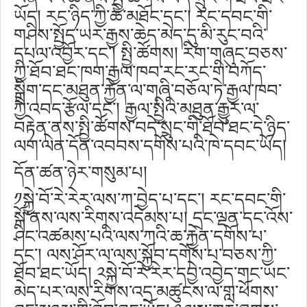
ཡོད། རང་ཉིད་ཀྱི་ཆེ་མཐོང་དང༌། རང་དབང་གི་
གཤིས་སྤྱོད་ཡར་རྒྱས་ཆེད་མེད་དུ་མི་རུང་བའི་
དཔལ་འབྱོར་དང༌། སྤྱི་ཚོགས། རིག་གཞུང་བཅས་
ཀྱི་ཐོབ་ཐང་ཁག་རྒྱལ་ཁབ་རང་རང་གི་བཀོད་
སྒྲིག་དང་མཐུན་རྐྱེན་ལ་གཞི་བཅོལ་ཏེ་རྒྱལ་ཁབ་
ཀྱི་འབད་རྩོལ་དང༌། རྒྱལ་སྤྱིའི་མཐུན་རྒྱུར་ལ་
བརྟེན་ནས་སྤྱི་ཚོགས་བདེ་སྲུང་གི་ཐོབ་ཐང་དེ་ཉིད་
ལག་ལེན་དོན་འབབས་དགོས་པའི་ཁེ་དབང་ཡོད།
དོན་ཚན་ཉེར་གསུམ་པ།
༡སྐྱེ་བོ་རེ་རེར་ལས་ཀ་བྱེད་པ་དང༌། རང་དབང་གི་
སྒོ་ནས་ལས་རིགས་འདེམས་པ། དྲང་ལྡན་དང་འོས་
ཤིང་འཚམས་པའི་ལས་ཀའི་ཆ་རྐྱེན་དགོས་པ་
དང༌། ལས་ཤོར་ལ་ལས་སྐྱོབ་དགོས་པ་བཅས་ཀྱི་
ཐོབ་ཐང་ཡོད། ༢སྐྱེ་བོ་རེ་རེར་དབྱེ་འབྱེད་གང་ཡང་
མེད་པར་ལས་རིགས་འདྲ་མཚུངས་ལ་གླ་ཕོགས་