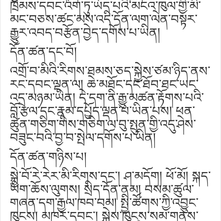
ཁྲིམས་དབང་འོག་ཏུ་ཡོད་པའི་མངའ་ཁུལ་གྱི་མི་
མང་བཅས་ཚང་མས་འདི་དོན་ལག་ལེན་བསྟར་
རྒྱུར་འབད་བརྩོན་བྱེད་དགོས་པ་ཡིན།
དོན་ཚན་དང་བོ།
འགྲོ་བ་མིའི་རིགས་ཐམས་ཅད་སྐྱེས་ཙམ་ཉིད་ནས་
རང་དབང་ལྡན་ལ། ཆེ་མཐོང་དང་ཐོབ་ཐང་ཡང་
འདྲ་མཉམ་ཡིན། དེ་དག་ནི་རྒྱུ་མཚན་རྟོགས་པའི་
བློ་རྩལ་དང་རྣམ་དཔྱོད་ལྡན་པ་ཡིན་པས། ཕན་
ཚུན་གཅིག་གིས་གཅིག་ལ་བུ་སྤུན་གྱི་འདུ་ཤེས་
བཟུང་བའི་བྱ་བ་སྤེལ་དགོས་པ་ཡིན།
དོན་ཚན་གཉིས་པ།
སྐྱེ་བོ་རེ་རེར་མི་རིགས་དང༌། ཤ་མདོག། ཕོ་མོ། སྐད་
ཡིག་ཆོས་ལུགས། སྲིད་དོན་ནམ། བསམ་ཚུལ་
གཞན་དག་རྒྱལ་ཁབ་བམ། སྤྱི་ཚོགས་ཀྱི་འབྱུང་
ཁུངས། མཁར་དབང༌། སྐྱེས་ཁུངས་སམ་གནས་