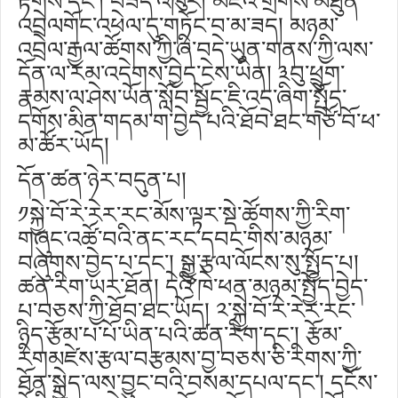
རྟོགས་དང༌། བཟོད་འཁུར། མཛའ་གྲོགས་མཐུན་
འབྲེལགོང་འཕེལ་དུ་གཏོང་བ་མ་ཟད། མཉམ་
འབྲེལ་རྒྱལ་ཚོགས་ཀྱི་ཞི་བདེ་ཡུན་གནས་ཀྱི་ལས་
དོན་ལ་རམ་འདེགས་བྱེད་ངེས་ཡིན། ༣བུ་ཕྲུག་
རྣམས་ལ་ཤེས་ཡོན་སློབ་སྦྱོང་ཇི་འདྲ་ཞིག་སྤྲོད་
དགོས་མིན་གདམ་ག་བྱེད་པའི་ཐོབ་ཐང་གཙོ་བོ་ཕ་
མ་ཚོར་ཡོད།
དོན་ཚན་ཉེར་བདུན་པ།
༡སྐྱེ་བོ་རེ་རེར་རང་མོས་ལྟར་སྡེ་ཚོགས་ཀྱི་རིག་
གཞུང་འཚོ་བའི་ནང་རང་དབང་གིས་མཉམ་
བཞུགས་བྱེད་པ་དང༌། སྒྱུ་རྩལ་ལོངས་སུ་སྤྱོད་པ།
ཚན་རིག་ཡར་ཐོན། དེའི་ཁེ་ཕན་མཉམ་སྤྱོད་བྱེད་
པ་བཅས་ཀྱི་ཐོབ་ཐང་ཡོད། ༢་སྐྱེ་བོ་རེ་རེར་རང་
ཉིད་རྩོམ་པ་པོ་ཡིན་པའི་ཚན་རིག་དང༌། རྩོམ་
རིགམཛེས་རྩལ་བརྩམས་བྱ་བཅས་ཅི་རིགས་ཀྱི་
ཐོན་སྐྱེད་ལས་བྱུང་བའི་བསམ་དཔལ་དང༌། དངོས་