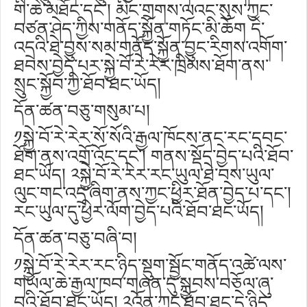
གི་ཆེ་མཐོང་དང༌། མིང་གྲགས་ལའང་སུས་ཀྱང་
བཙན་ཤེད་ཀྱིས་གནོད་སྐྱོན་གཏོང་མི་ཆོག དེ་
འདྲའི་ཐེ་བྱུས་སམ་གནོད་སྐྱོན་བྱུང་རིགས་འགོག་
ཐབས་བྱེད་པར་སྐྱེ་བོ་རེ་རེར་ཁྲིམས་ཐོག་ནས་
སྲུང་སྐྱོབ་ཀྱི་ཐོབ་ཐང་ཡོད།
དོན་ཚན་བཅུ་གསུམ་པ།
༡སྐྱེ་བོ་རེ་རེར་སོ་སོའི་རྒྱལ་ཁོངས་ནང་རང་དབང་
ཐོག་ནས་འགྲོ་འོང་དང༌། གནས་སྡོད་བྱེད་པའི་ཐོབ་
ཐང་ཡོད། ༢སྐྱེ་བོ་རེ་རེར་རང་ཡུལ་ཐེ་བས་ཡུལ་
ལུང་གང་འདྲ་ཞིག་ནས་ཀྱང་ཕྱིར་ཐོན་བྱེད་པ་དང༌།
རང་ཡུལ་དུ་ཕྱིར་ལོག་བྱེད་པའི་ཐོབ་ཐང་ཡོད།
དོན་ཚན་བཅུ་བཞི་བ།
༡སྐྱེ་བོ་རེ་རེར་རང་ཉིད་སྡུག་སྦྱོང་གནོད་འཚེ་ལས་
གཡོལ་ཆེ་རྒྱལ་ཁབ་གཞན་དུ་སྐྱབས་བཅོལ་ཞུ་
བའི་ཐོབ་ཐང་ཡོད། ༢འོན་ཀྱང་ཐོབ་ཐང་དེ་ཉིད་