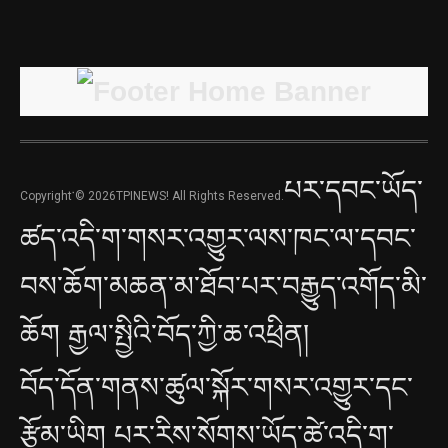
པར་དབང་ཡོད་
Copyright་© 2026TPINEWS! All Rights Reserved.
ཚད་འདི་ག་གསར་འགྱུར་ལས་ཁང་ལ་དབང་
བས་ཆོག་མཆན་མ་ཐོབ་པར་བརྒྱུད་འགོད་མི་
ཆོག རྒྱལ་སྤྱིའི་བོད་ཀྱི་ཆ་འཕྲིན།
བོད་དོན་གནས་ཚུལ་སྐོར་གསར་འགྱུར་དང་
རྩོམ་ཡིག པར་རིས་སོགས་ཡོད་ཚེ་འདི་ག་