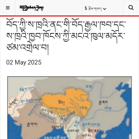
བོད་སྐོར།
ས་ཁྱོན།
YOU ARE HERE:
5
རྩོམ་གསར།
བོད་ཀྱི་ས་ཁྲའི་ནང་གི་བོད་རྒྱལ་ཁབ་དང་
ས་ཁྲའི་ཁྱབ་ཁོངས་ཀྱི་མངའ་ཁུལ་མདོར་
ཙམ་འགྲེལ་བ།
02 May 2025