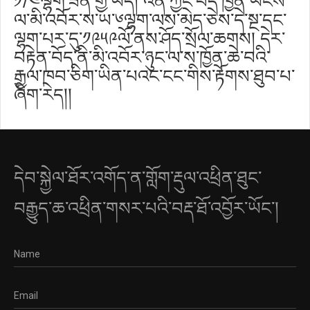
༡/༤ལྷག་ཟིན་གྱི་ཡོད། འོན་ཀྱང་བོད་ཁྱོན་ཡོངས་
ལ་མི་འབོར་ས་ཡ་༦ལྷག་ལས་མེད་ཅེས་དེ་སྔ་དང་
ལྷག་པར་དུ་༡༩༥༩ལོ་ནས་ཤོད་སྲོལ་ཆགས། དེར་
བརྟེན་བོད་ནི་མི་འབོར་ཉུང་ལ་ས་ཁྱོན་ཆེ་བའི་
རྒྱལ་ཁབ་ཅིག་ཡིན་པའང་ངང་གིས་རྟོགས་ཐུབ་པ་
ཞིག་རེད།།
དེབ་སྐྱེལ་ཐོར་འགོད་ན་གློག་རྡུལ་འཕྲིན་ཐུང་
བརྒྱུད་ཆ་འཕྲིན་གསར་པའི་བརྡ་ཐོ་འབྱོར་ཡོང་།