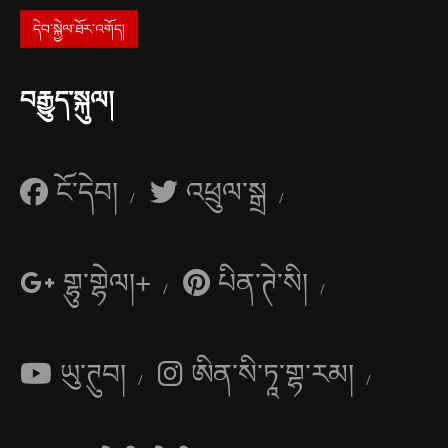
བརྒྱུད་སྐུལ།
ངོ་དེབ།
འཕྲུལ་སྒྲ
གྷུ་གྷེལ།+
པིན་ཊེ་སི།
ཡུ་ཊུབ།
ཨིན་སི་ཏཱ་གྷ་རམ།