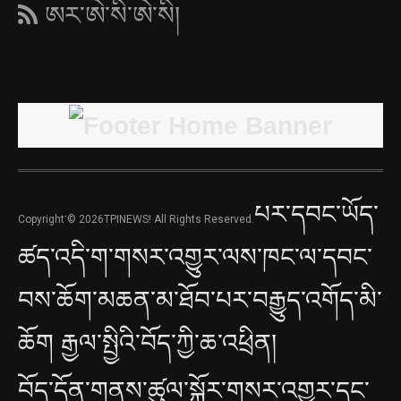
ཨར་ཨེ་སི་ཨེ་སི།
པར་དབང་ཡོད་
Copyright་© 2026TPINEWS! All Rights Reserved.
ཚད་འདི་ག་གསར་འགྱུར་ལས་ཁང་ལ་དབང་
བས་ཆོག་མཆན་མ་ཐོབ་པར་བརྒྱུད་འགོད་མི་
ཆོག རྒྱལ་སྤྱིའི་བོད་ཀྱི་ཆ་འཕྲིན།
བོད་དོན་གནས་ཚུལ་སྐོར་གསར་འགྱུར་དང་