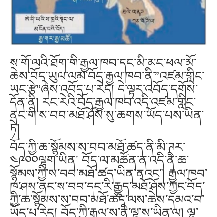
ས་གོ་ལའི་ཐོག་གི་རྒྱལ་ཁབ་དང་མི་མང་ཕལ་མོ་
ཆེས་བོད་ཡུལ་ལམ་བོད་རྒྱལ་ཁབ་ནི་”འཛམ་གླིང་
ཡང་རྩེ”ཞེས་འབོད་པ་རེད། དེ་ལྟར་འབོད་དགོས་
དོན་ནི། རང་རེའི་བོད་རྒྱལ་ཁབ་འདི་འཛམ་གླིང་
ནང་གི་ས་བབ་མཐོ་ཤོས་སུ་ཆགས་ཡོད་པས་ཡིན་
ཏེ།
བོད་ཀྱི་ཆ་སྙོམས་ས་བབ་མཐོ་ཚད་ནི་མི་ཊར་
༤༩༠༠ལྷག་ཡིན། བོད་ལ་མཚོན་ན་འདི་ནི་ཆ་
སྙོམས་ཀྱི་ས་བབ་མཐོ་ཚད་ཡིན་ནའང༌། རྒྱལ་ཁབ་
ཁ་ཤས་ནང་ས་བབ་དང་རི་རྒྱུད་མཐོ་ཤོས་ཀྱང་བོད་
ཀྱི་ཆ་སྙོམས་ས་བབ་མཐོ་ཚད་ལས་ཆེས་དམའ་བ་
ཡོད་པ་རེད། བོད་ཀྱི་རྒྱལ་ས་ནི་ལྷ་ས་ཡིན་ལ། ལྷ་