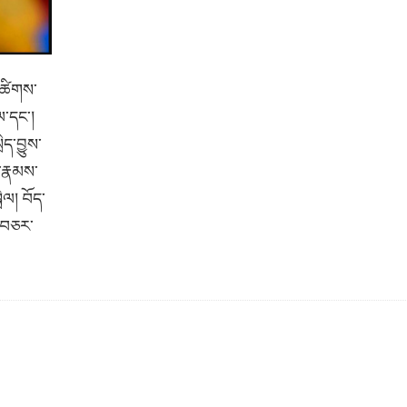
ྲ་ཚིགས་
ལ་དང༌།
ད་བྱུས་
་རྣམས་
ལ། བོད་
ག་བཅར་