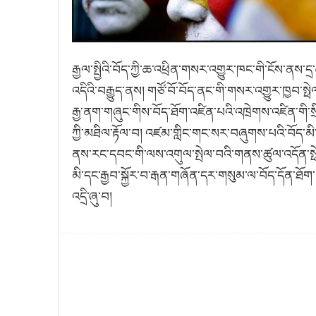
རྒྱལ་སྤྱིའི་བོད་ཀྱི་ཆ་འཕྲིན་གསར་འགྱུར་ཁང་གི་ངོས་ནས་ད
འདིའི་བརྒྱུད་ནས། གཙོ་བོ་བོད་ནང་གི་གསར་འགྱུར་ཁྱབ་སྥེ
རྒྱ་ནག་གཞུང་གིས་བོད་ཐོག་འཛིན་པའི་འཁྲེགས་འཛིན་གི་སྲི
ཀྱི་མཐིལ་རྟོལ་བ། འཛམ་གླིང་གང་སར་བཞུགས་པའི་བོད་མི
ནས་རང་དབང་གི་ལས་འགུལ་སྤེལ་བའི་གནས་ཚུལ་འདོན་སྥེ
མི་དང་རྒྱབ་སྐྱོར་བ་རྒན་གཞོན་དར་གསུམ་ལ་བོད་དོན་ཐོ
འདྲི་ཞུ་བ།