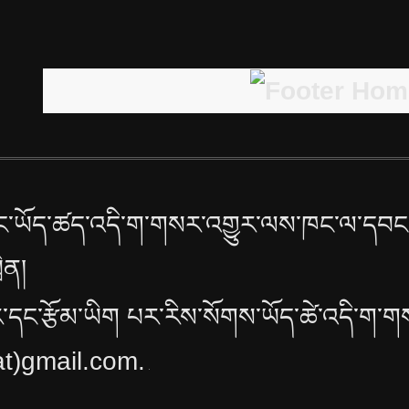
་ཡོད་ཚད་འདི་ག་གསར་འགྱུར་ལས་ཁང་ལ་དབང་
ྲིན།
་དང་རྩོམ་ཡིག པར་རིས་སོགས་ཡོད་ཚེ་འདི་ག་ག
t(at)gmail.com.
.