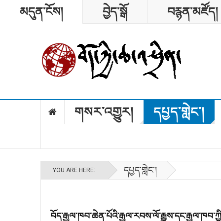
མདུན་ངོས།
བྱེད་སྒོ
བརྙན་མཛོད།
༡༩༥༩སྔོན་གྱི་བོད་ཀྱི་ལོ་རྒྱུ
གི་གནས་བབ།
བོད་ཀྱི་མདོ་ཁམས་ལི་ཐང་བུ་མོའི་མག
གླེང་བ།
གསར་འགྱུར།
དཔྱད་གླེང༌།
དཔྱད་གླེང༌།
YOU ARE HERE:
བོད་རྒྱལ་ཁབ་ཆེན་པོའི་རྒྱལ་རབས་ལོ་རྒྱུས་དང་རྒྱལ་ཁབ་ཀྱ