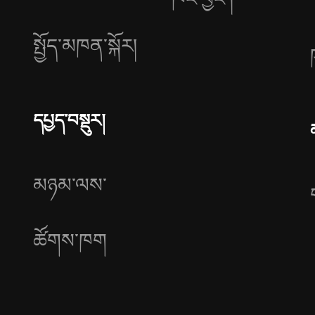
སྤྱོད་མཁན་སྐོར།
དཔྱད་བསྡུར།
མཉམ་ལས་
ཚོགས་ཁག