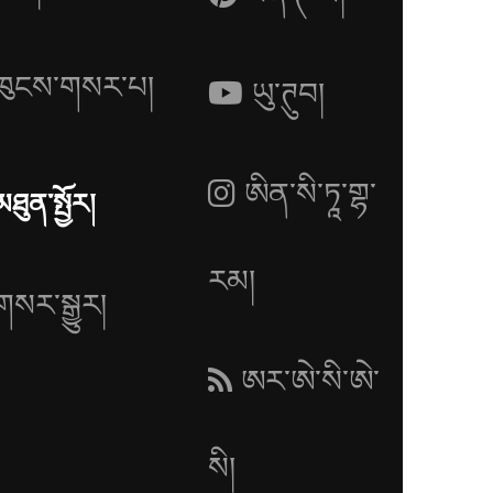
ཁུངས་གསར་པ།
ཡུ་ཊུབ།
ཨིན་སི་ཏཱ་གྷ་
མཐུན་སྤྱོར།
རམ།
གསར་སྒྱུར།
ཨར་ཨེ་སི་ཨེ་
སི།