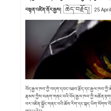
ཆེད་བརྗོད།
25 Apri
བསྟན་འཛིན་ནོར་རྒྱས།
བོད་རྒྱལ་ཁབ་ཀྱི་བདག་དབང་འཐབ་རྩོད་དང་རྒྱལ་ཁབ་ཀྱི་ཆེ
རྣམས་ཀྱིས་བཞག་གནང་བའི་བོད་རྒྱལ་ཁབ་ཀྱི་མཚོན་རྟགས་
བར་འཛིན་སྐྱོང་གནང་བའི་ཆོས་རིག་དང་སྐད་ཡིག་སོགས་བོད