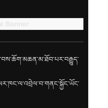
བས་ཆོག་མཆན་མ་ཐོབ་པར་བརྒྱུད་
སར་ཁང་ལ་འབྲེལ་བ་གནང་སྐྱོང་ཡོང་