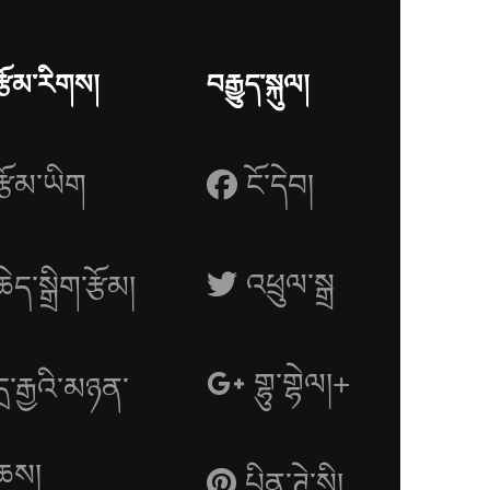
རྩོམ་རིགས།
བརྒྱུད་སྐུལ།
རྩོམ་ཡིག
ངོ་དེབ།
འཕྲུལ་སྒྲ
ཆེད་སྒྲིག་རྩོམ།
གྷུ་གྷེལ།+
དྲ་རྒྱའི་མཉན་
ཆས།
པིན་ཊེ་སི།