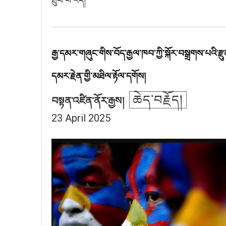
ཐུབ་པ་རེད།
རྒྱ་དམར་གཞུང་གིས་བོད་རྒྱལ་ཁབ་ཀྱི་སྐོར་བསྒྲགས་པའི་ར
དམར་རྗེན་གྱི་མཐིལ་རྟོལ་དགོས།
ཆེད་བརྗོད།
བསྟན་འཛིན་ནོར་རྒྱས།
23 April 2025