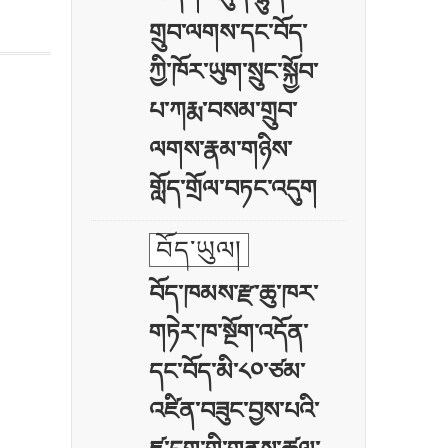
གྲུབ་ལགས་དང་བོད་
ཀྱི་ཁོར་ཡུག་སྲུང་སྐྱོབ་
པ་ཀརྨ་བསམ་གྲུབ་
ལགས་རྣམ་གཉིས་
གློད་གྲོལ་བཏང་འདུག
བོད་ཡུལ།
བོད་ཁམས་རྫ་ཆུ་ཁར་
གཏེར་ཁ་སྔོག་འདོན་
དང་བོད་མི་༨༠་ཙམ་
འཛིན་བཟུང་བྱས་པའི་