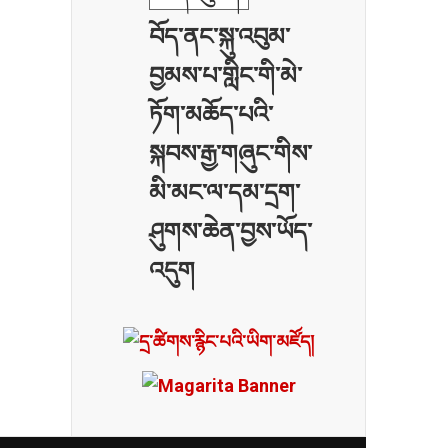
བོད་ནང་སྐུ་འབུམ་
བྱམས་པ་གླིང་གི་མེ་
ཏོག་མཆོད་པའི་
སྐབས་རྒྱ་གཞུང་གིས་
མི་མང་ལ་དམ་དྲག་
ཤུགས་ཆེན་བྱས་ཡོད་
འདུག