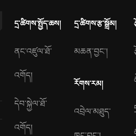
དྲ་ཚིགས་སྤྱོད་ཆས།
དྲ་ཚིགས་རྩ་སྒྲོམ།
ནང་འཛུལ་ཐོ་
མཆན་བྱང༌།
འགོད།
རོགས་རམ།
དེབ་སྐྱེལ་ཐོ་
འབྲེལ་མཐུད་
འགོད།
ཁང་བྱང༌།