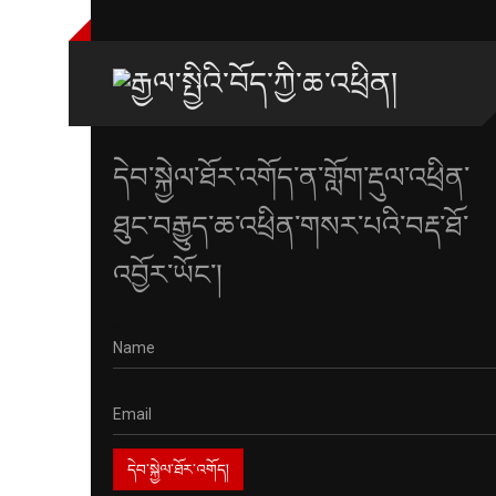
དེབ་སྐྱེལ་ཐོར་འགོད་ན་གློག་རྡུལ་འཕྲིན་
ཐུང་བརྒྱུད་ཆ་འཕྲིན་གསར་པའི་བརྡ་ཐོ་
འབྱོར་ཡོང་།