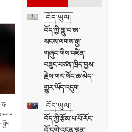
བོད་ཡུལ།
བོད་ཀྱི་གླུ་བ་ཨ་
སངས་ལགས་རྒྱ་
གཞུང་གིས་འཛིན་
བཟུང་བཙན་ཁྲིད་བྱས་
རྗེས་གར་སོང་ཆ་མེད་
གྱུར་ཡོད་འདུག
བོད་ཡུལ།
་པོ་
ས་དང་ད་
བོད་ཀྱི་རྩོམ་པ་པོ་རོང་
སྐྱོབ་
བོ་དགེ་འདུན་ལྷུན་