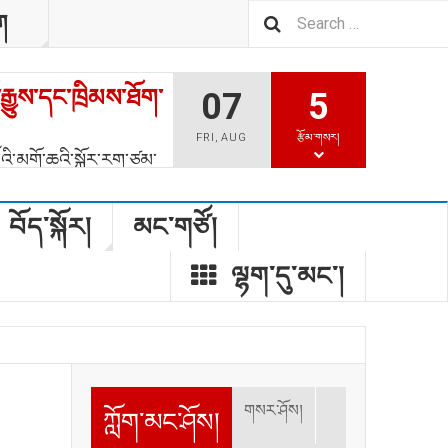
ག
་ཆེན་པོའི་ཡུལ་གང་
07
5
FRI
,
AUG
རྩོམ་གསར།
ནས་རྒྱལ་གཅེས་དཔའ་བོ་བློ་
རང་དབང་ཆེད་རང་ལུས་མེར་
ན་གནང་འདུག
བོད་སྐོར།
མང་གཙོ།
ལྷག་དུ་མང༌།
གསར་ཤོས།
ཀློག་མང་ཤོས།