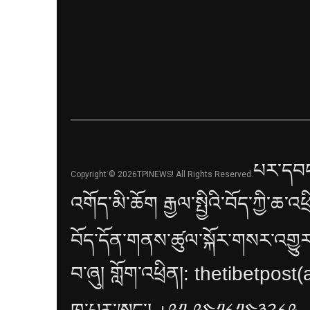
པར་དབང
Copyright་© 2026TPINEWS! All Rights Reserved.
འགོད་མི་ཆོག རྒྱལ་སྤྱིའི་བོད་ཀྱི་ཆ་འཕ
བོད་དོན་གནས་ཚུལ་སྐོར་གསར་འགྱུར
བ་ཞུ། གློག་འཕྲིན།: thetibetpos