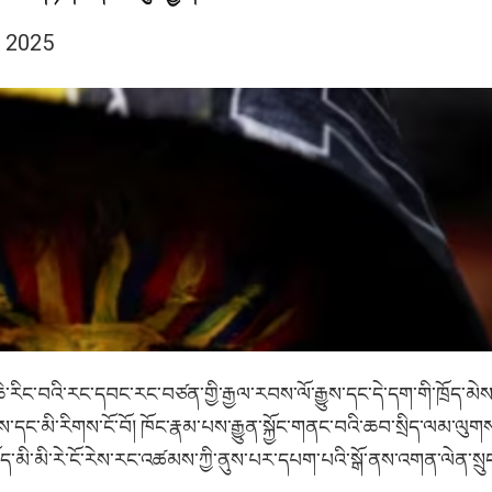
l 2025
་རིང་བའི་རང་དབང་རང་བཙན་གྱི་རྒྱལ་རབས་ལོ་རྒྱུས་དང་དེ་དག་གི་ཁྲོད་མེས
དང་མི་རིགས་ངོ་བོ། ཁོང་རྣམ་པས་རྒྱུན་སྐྱོང་གནང་བའི་ཆབ་སྲིད་ལམ་ལུག
་མི་མི་རེ་ངོ་རེས་རང་འཚམས་ཀྱི་ནུས་པར་དཔག་པའི་སྒོ་ནས་འགན་ལེན་སྲུང་