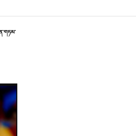
ྫུན་གཏམ་