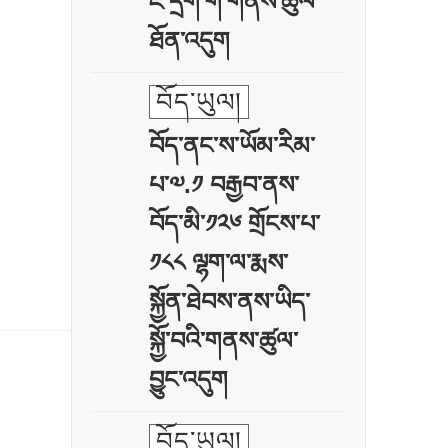
ཛ་དྲག་གི་གནས་ཚུལ་
ཐོན་འདུག
བོད་ཡུལ།
བོད་ནང་ས་ཡོམ་རིམ་
པ་༧.༡ བརྒྱབ་ནས་
བོད་མི་༡༢༦ གྲོངས་པ་
༡༨༨ ལྷག་ལ་རྨས་
སྐྱོན་ཐེབས་ནས་ཡིད་
སྐྱོ་བའི་གནས་ཚུལ་
བྱུང་འདུག
བོད་ཡུལ།