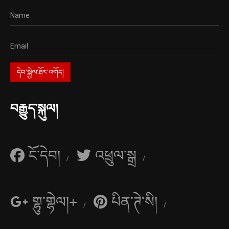
བརྒྱུད་སྐུལ།
ངོ་དེབ།
འཕྲུལ་སྒྲ
གྷུ་གྷེལ།+
པིན་ཊེ་སི།