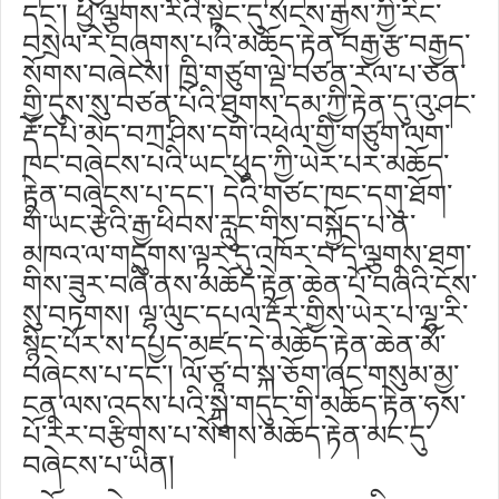
དང༌། ཕྱི་ལྕགས་རིའི་སྟེང་དུ་སངས་རྒྱས་ཀྱི་རིང་
བསྲེལ་རེ་བཞུགས་པའི་མཆོད་རྟེན་བརྒྱ་རྩ་བརྒྱད་
སོགས་བཞེངས། ཁྲི་གཙུག་ལྡེ་བཙན་རལ་པ་ཅན་
གྱི་དུས་སུ་བཙན་པོའི་ཐུགས་དམ་ཀྱི་རྟེན་དུ་འུ་ཤང་
རྡོ་དཔེ་མེད་བཀྲ་ཤིས་དགེ་འཕེལ་གྱི་གཙུག་ལག་
ཁང་བཞེངས་པའི་ཡང་ཕུད་ཀྱི་ཡེར་པར་མཆོད་
རྟེན་བཞེངས་པ་དང༌། དེའི་གཙང་ཁང་དགུ་ཐོག་
གི་ཡང་རྩེའི་རྒྱ་ཕིབས་རླུང་གིས་བསྐྱོད་པ་ན་
མཁའ་ལ་གདུགས་ལྟར་དུ་འཁོར་བ་དེ་ལྕགས་ཐག་
གིས་ཟུར་བཞི་ནས་མཆོད་རྟེན་ཆེན་པོ་བཞིའི་ངོས་
སུ་བཏགས། ལྷ་ལུང་དཔལ་རྡོར་གྱིས་ཡེར་པ་ལྷ་རི་
སྙིང་པོར་ས་དཔྱད་མཛད་དེ་མཆོད་རྟེན་ཆེན་མོ་
བཞེངས་པ་དང༌། ལོ་ཙཱ་བ་སྐ་ཅོག་ཞང་གསུམ་མྱ་
ངན་ལས་འདས་པའི་སྐུ་གདུང་གི་མཆོད་རྟེན་ཧས་
པོ་རིར་བརྩིགས་པ་སོགས་མཆོད་རྟེན་མང་དུ་
བཞེངས་པ་ཡིན།