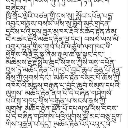
སོགས་བོད་ཁམས་ཀུན་ཏུ་མཆོད་རྟེན་མང་པོ་
བཞེངས།
ཁྲི་སྲོང་ལྡེའི་བཙན་གྱི་དུས་སུ། སློབ་དཔོན་པདྨ་
འབྱུང་གནས་བསམ་ཡས་སུ་ཐོག་མར་གདན་
དྲངས་པའི་དུས་ཟུར་མཁར་རྡོའི་མཆོད་རྟེན་ནམ་
ངོ་མཚར་རྡོའི་མཆོད་རྟེན་ལྔ་དང༌། བསམ་ཡས་མི་
འགྱུར་ལྷུན་གྱིས་གྲུབ་པའི་གཙུག་ལག་ཁང་གི་
ཕྱོགས་བཞི་རུ་སྣ་ནམ་རྒྱལ་ཚ་ལྷ་སྣང་དང༌།
མཆིམས་རྡོ་རྗེ་སྤྲེལ་ཆུང་སོགས་ཀྱིས་ལས་དཔོན་
བྱས་ཏེ་མཆོད་རྟེན་དཀར་པོ་བྱང་ཆུབ་ཆེན་པོ་ཉན་
ཐོས་ཀྱི་ལུགས་དང༌། མཆོད་རྟེན་དམར་པོ་ཆོས་ཀྱི་
འཁོར་ལོ་མདྨས་བརྒྱན་པ་བྱང་ཆུབ་སེམས་དཔའི་
ལུགས། མཆོད་རྟེན་ནག་པོ་དེ་བཞིན་གཤེགས་
པའི་སྐུ་གདུང་གིས་བརྒྱན་པ་སངས་རྒྱས་ཀྱི་
ལུགས། མཆོད་རྟེན་སྔོན་པོ་དཔལ་ལྷ་ལས་བབས་
པ་དེ་བཞིན་གཤེགས་པའི་ལུགས་སྒོ་མང་བཅུ་དྲུག་
གིས་བརྒྱན་པ་དང༌། མཆོད་རྟེན་འོད་འབར་བ་