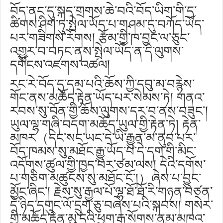
བོད་ནང་དུ་སྐད་གྲགས་ཆེ་བའི་བོད་ཡིག་གི་དྲ་
ཚིགས་ཤིག་ཏུ་སྤེལ་ཡོད་པ་གཤམ་དུ་བཀོད་ཡོད་
པར་གཟིགས་རོགས། རྩོམ་གྱི་ཁ་བྱང་ལ་ཅུང་
འགྱུར་བ་བཏང་ནས་སྤེལ་ཡོད་ན་དེ་ལུགས་
དགོངས་འཇགས་འཚལ།
རང་རེ་བོད་དུ་དམ་པའི་ཆོས་ཀྱི་དབུ་མ་བརྙེས་
གོང་ནས་མཆོད་རྟེན་ཡོད་པར་སེམས་ཏེ། གནའ་
རབས་སུ་བོན་གྱི་ཆོས་ལུགས་དར་བ་ནས་བཟུང༌།
ཡུལ་ལྷ་གཞི་བདག་མཆོད་ཡུལ་གྱི་རྟེན་ཏེ། རྟེན་
མཁར（དེང་སང་ཡང་དེ་ཡི་རྒྱུན་མ་ནུབ་པར་
བོད་ཁམས་སུ་མཐོང་རྒྱུ་ཡོད་པ་དེ་དག་གི་མིང་
འདོགས་ཚུལ་གྱི་ཁྱད་པར་ཙམ་ལས། དེའི་དགོས་
པ་གཅིག་མཚུངས་སུ་མཐོང་ངོ༌།）ཞེས་པ་བྱུང་
མྱོང་ཞིང༌། རྗེས་སུ་རྒྱལ་པོ་ལྷ་ཐོ་ཐོ་རི་གཉན་བཙན་
དེ་ཉིད་དགུང་ལོ་དྲུག་ཅུ་བཞེས་པའི་སྐབས། གསེར་
གྱི་མཆོད་རྟེན་མུ་དྲའི་ཕྱག་རྒྱ་སོགས་ནམ་མཁའ་