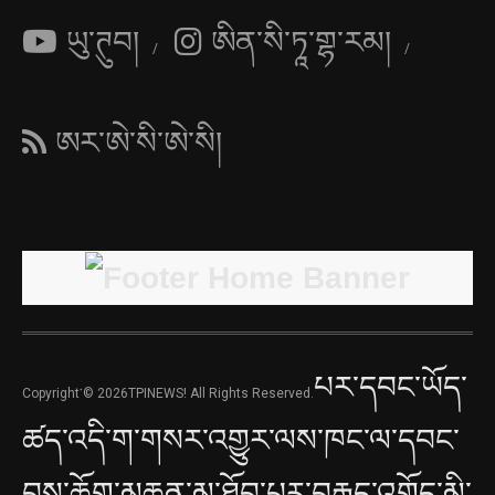
ཡུ་ཊུབ།
ཨིན་སི་ཏཱ་གྷ་རམ།
ཨར་ཨེ་སི་ཨེ་སི།
པར་དབང་ཡོད་
Copyright་© 2026TPINEWS! All Rights Reserved.
ཚད་འདི་ག་གསར་འགྱུར་ལས་ཁང་ལ་དབང་
བས་ཆོག་མཆན་མ་ཐོབ་པར་བརྒྱུད་འགོད་མི་