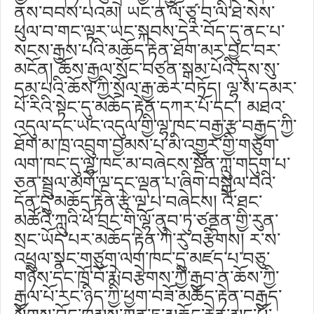
ནས་བབས་པའམ། ཡང་ན་ལོ་ཙཱ་བ་ལི་ཐེ་སེས་
ཕུལ་བ་གང་ལྟར་ཡང་སྐབས་དེར་བོད་དུ་ནང་པ་
སངས་རྒྱས་པའི་མཆོད་རྟེན་ཐོག་མར་བྱུང་བར་
མངོན། ཆོས་རྒྱལ་སྲོང་བཙན་སྒམ་པོའི་དུས་སུ་
དམ་པའི་ཆོས་ཀྱི་སྲོལ་རྒྱ་ཆེར་བཏོད། ལྷ་ས་དམར་
པོ་རིའི་སྟེང་དུ་མཆོད་རྟེན་དཀར་པོ་དང༌། མཐའ་
འདུལ་དང་ཡང་འདུལ་གྱི་ལྷ་ཁང་བརྒྱ་རྩ་བརྒྱད་ཀྱི་
ཐོག་མ་ཁྲ་འབྲུག་བྱམས་པ་མི་འགྱུར་གྱི་གཙུག་
ལག་ཁང་དུ་ལྷ་ཁང་མ་བཞེངས་སྔོན་ཀླུ་གདུག་པ་
ཅན་སྦྲུལ་མགོ་ལྔ་དང་ལྡན་པ་ཞིག་བསྒྲལ་བའི་
དོན་དུ་མཆོད་རྟེན་རྩེ་ལྔ་པ་བཞེངས། འོ་ཐང་
མཚོའི་ཀླུའི་ཕོ་བྲང་གི་ལྷོ་ནུབ་ཏུ་ཙནྡན་གྱི་རུན་
སྲང་ཡོད་པར་མཆོད་རྟེན་ཀེ་རུ་བརྩིགས། ར་ས་
འཕྲུལ་སྣང་གཙུག་ལག་ཁང་དུ་མཛད་པ་བཅུ་
གཉིས་དང་ཁྲོ་བོ་རྨེ་བརྩེགས་ཀྱི་རྒྱབ་ན་ཆོས་ཀྱི་
རྒྱལ་པོ་རང་ཉིད་ཀྱི་ཕྱག་བཟོ་མཆོད་རྟེན་བརྒྱད་