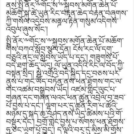
ནས་སྤྱི་ནོར་༸གོང་ས་༸སྐྱབས་མགོན་ཆེན་པོ་
མཆོག་སྐུ་ཚེ་ཡུན་རིང་བརྟན་ཆེད་བརྟན་བཞུགས་
ཀྱི་གསོལ་འདེབས་མནྜལ་རྟེན་གསུམ་འདེགས་
འབུལ་ཞུས་སོང་།
སྤྱི་ནོར་༸གོང་ས་༸སྐྱབས་མགོན་ཆེན་པོ་མཆོག་
གིས་བཀའ་སློབ་སྩལ་དོན། ངོས་རང་ལོ་དགུ་
བཅུའི་ནང་ལ་སླེབས་ཡོད་པ་དང་། གཟུགས་པོ་
བདེ་ཐག་ཆོད་ཡོད། ལོ་ཡུན་འདིའི་རིང་ལ་བོད་ཀྱི་
བསྟན་སྲིད། སྐྱེ་འགྲོའི་བདེ་སྐྱིད་དང་བཅས་པར་
ནུས་པ་གང་ཡོད་བཏོན་ནས་ཕན་ཐོགས་གང་ལ་
གང་འཚམ་བསྒྲུབས་ཡོད། འཛམ་གླིང་ལུང་པ་
གཞན་དང་གཞན་ལའང་ཕན་ཚུན་འབྲེལ་བ་ཟབ་
པོ་བྱས་པ་དང་། ལྷག་པར་དུ་ཚན་རིག་པ་ཚོའི་
མཉམ་དུ་སྐད་ཆ་བཤད་ནས་ཡིད་ཚིམས་པའི་གོ་
བསྡུར་དང་། བགྲོ་གླེང་བྱས་པ་སོགས་ཕན་ཐོགས་
ཧ་ཅང་ཡག་པོ་བྱུང་། ད་ལྟའི་བར་དུ་མིས་མི་གོས་