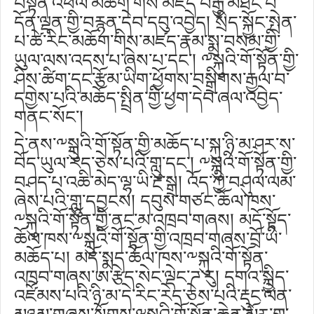
བསྟན་འཕེལ་མཆོག་གིས་མཛད་བརྒྱ་མཐོང་བ་
དོན་ལྡན་གྱི་བརྙན་དེབ་དབུ་འབྱེད། སྲིད་སྐྱོང་སྤེན་
པ་ཚེ་རིང་མཆོག་གིས་མཛད་རྣམ་སྨྲ་བསམ་གྱི་
ཡུལ་ལས་འདས་པ་ཞེས་པ་དང་། ༸སྐུའི་གོ་སྟོན་གྱི་
ཤིས་ཚིག་དང་རྩོམ་ཡིག་ཕྱོགས་བསྒྲིགས་རྒྱལ་བ་
དགྱེས་པའི་མཆོད་སྤྲིན་གྱི་ཕྱག་དེབ་ཞལ་འབྱེད་
གནང་སོང་།
དེ་ནས་༸སྐུའི་གོ་སྟོན་གྱི་མཆོད་པ་སྐུ་ཉི་མ་ཤར་ས་
བོད་ཡུལ་རེད་ཅེས་པའི་གླུ་དང་། ༸སྐུའི་གོ་སྟོན་གྱི་
བཤད་པ་འཆི་མེད་ལྷ་ཡི་རྔ་སྒྲ། འོད་ཀྱི་བཤུལ་ལམ་
ཞེས་པའི་གླུ་དབྱངས། དབུས་གཙང་ཆོལ་ཁས་
༸སྐུའི་གོ་སྟོན་གྱི་ནང་མ་འཁྲབ་གཞས། མདོ་སྟོད་
ཆོལ་ཁས་༸སྐུའི་གོ་སྟོན་གྱི་འཁྲབ་གཞས་བྲོ་ཡི་
མཆོད་པ། མདོ་སྨད་ཆོལ་ཁས་༸སྐུའི་གོ་སྟོན་
འཁྲབ་གཞས་ཨ་རྩེད་སེང་ལྡེང་ཌ་རུ། དགའ་སྐྱིད་
འཛོམས་པའི་ཉི་མ་དེ་རིང་རེད་ཅེས་པའི་རྡུང་ལེན་