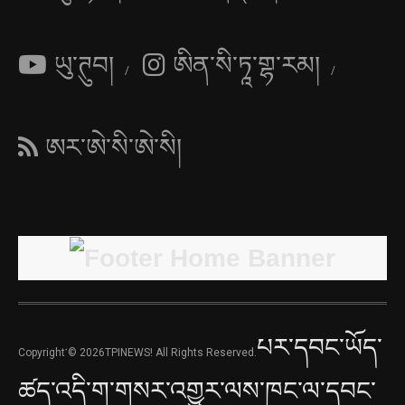
ཡུ་ཊུབ།
ཨིན་སི་ཏཱ་གྷ་རམ།
ཨར་ཨེ་སི་ཨེ་སི།
པར་དབང་ཡོད་
Copyright་© 2026TPINEWS! All Rights Reserved.
ཚད་འདི་ག་གསར་འགྱུར་ལས་ཁང་ལ་དབང་