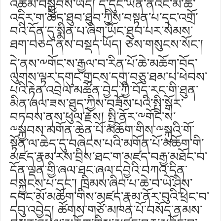
འཚམ་བསྒྲུབས་ཡོད། ད་དུང་ཡིན་ནའང་མི་ཚེ་
འདིར་ག་ཚོད་ཐུབ་ཐུབ་ཀྱིས་བསྟན་པ་དང་འགྲོ་
བའི་དོན་དུ་སྨིན་པ་ཞིག་ཡོང་ཐུབ་པར་སེམས་
ཐག་བཅད་ནས་བསྡད་ཡོད། ཅེས་གསུངས་སོང་།
དེ་ནས་༸གོང་ས་རྒྱལ་བ་རིན་པོ་ཆེ་མཆོག་བོད་
ལུགས་ལྟར་དགུང་གྲངས་དགུ་བཅུ་ཐམ་པ་ཕེབས་
པའི་རྟེན་འབྲེལ་མཚོན་བྱེད་ཀྱི་བོད་རང་གི་ཐུན་
མིན་ཞལ་ཟས་ཐུད་ཀྱིས་བཟོས་པའི་སྤྲི་སྒོར་
བཏབས་ནས་ཕུལ་རྗེས། སྤྱི་ནོར་༸གོང་ས་
༸སྐྱབས་མགོན་ཆེན་པོ་མཆོག་གིས་༸སྐུའི་གོ་
སྟོན་ལ་ཆེད་དུ་བཞེངས་པའི་མགོན་པོ་མཆོག་གི་
མཛད་རྣམ་རས་བྲིས་ཐང་ག་མཛད་བརྒྱ་མཐོང་བ་
དོན་ལྡན་གྱི་ཞལ་ཐང་ཞལ་དབྱེའི་བཀའ་དྲིན་
བསྐྱངས་པ་དང་། ཁྲིམས་ཞིབ་པ་ཆེ་བ་ཡེ་ཤེས་
དབང་མོ་མཆོག་གིས་མཛད་རྣམ་ནོར་བུའི་ཕྲེང་བ་
དབུ་འབྱེད། ཚོགས་གཙོ་མཁན་པོ་བསོད་ནམས་