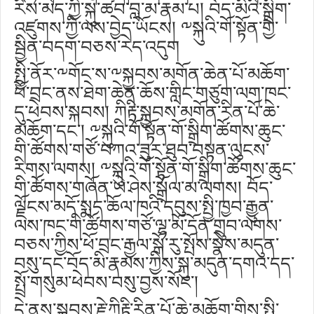
རིས་མེད་ཀྱི་སྐུ་ཚབ་བླ་མ་རྣམ་པ། བོད་མིའི་སྒྲིག་
འཛུགས་ཀྱི་ལས་བྱེད་ཡོངས། ༸སྐུའི་གོ་སྟོན་གྱི་
སྦྱིན་བདག་བཅས་རེད་འདུག
སྤྱི་ནོར་༸གོང་ས་༸སྐྱབས་མགོན་ཆེན་པོ་མཆོག་
ཕོ་བྲང་ནས་ཐེག་ཆེན་ཆོས་གླིང་གཙུག་ལག་ཁང་
དུ་ཕེབས་སྐབས། ཀིརྟི་སྐྱབས་མགོན་རིན་པོ་ཆེ་
མཆོག་དང་། ༸སྐུའི་གོ་སྟོན་གོ་སྒྲིག་ཚོགས་ཆུང་
གི་ཚོགས་གཙོ་བཀའ་ཟུར་ཐུབ་བསྟན་ལུངས་
རིགས་ལགས། ༸སྐུའི་གོ་སྟོན་གོ་སྒྲིག་ཚོགས་ཆུང་
གི་ཚོགས་གཞོན་ཡེ་ཤེས་སྒྲོལ་མ་ལགས། བོད་
ལྗོངས་མདོ་སྨད་ཆོལ་ཁའི་དབུས་སྤྱི་ཁྱབ་རྒྱུན་
ལས་ཁང་གི་ཚོགས་གཙོ་ལྷ་མོ་དོན་གྲུབ་ལགས་
བཅས་ཀྱིས་ཕོ་བྲང་རྒྱལ་སྒོ་རུ་སྤོས་སྣེས་མདུན་
བསུ་དང་བོད་མི་རྣམས་ཀྱིས་སྐུ་མདུན་དགའ་དད་
སྤྲོ་གསུམ་ཕེབས་བསུ་བྱས་སོང་།
དེ་ནས་སྐྱབས་རྗེ་ཀིརྟི་རིན་པོ་ཆེ་མཆོག་གིས་སྤྱི་