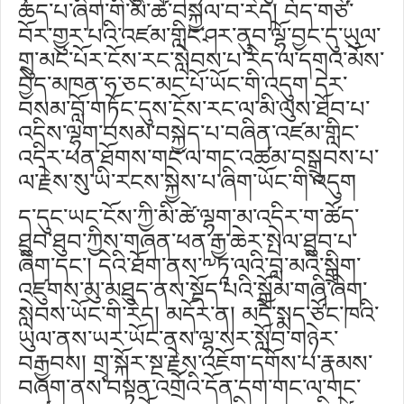
ཆོད་པ་ཞིག་གི་མི་ཚེ་བསྐྱལ་བ་རེད། བོད་གཙོ་
བོར་གྱུར་པའི་འཛམ་གླིང་ཤར་ནུབ་ལྷོ་བྱང་དུ་ཡུལ་
གྲུ་མང་པོར་ངོས་རང་སླེབས་པ་རེད་ལ་དགའ་མོས་
བྱེད་མཁན་ཧ་ཅང་མང་པོ་ཡོང་གི་འདུག དེར་
བསམ་བློ་གཏོང་དུས་ངོས་རང་ལ་མི་ལུས་ཐོབ་པ་
འདིས་ལྷག་བསམ་བསྐྱེད་པ་བཞིན་འཛམ་གླིང་
འདིར་ཕན་ཐོགས་གང་ལ་གང་འཚམ་བསྒྲུབས་པ་
ལ་རྗེས་སུ་ཡི་རངས་སྐྱེས་པ་ཞིག་ཡོང་གི་འདུག
ད་དུང་ཡང་ངོས་ཀྱི་མི་ཚེ་ལྷག་མ་འདིར་ག་ཚོད་
ཐུབ་ཐུབ་ཀྱིས་གཞན་ཕན་རྒྱ་ཆེར་སྤེལ་ཐུབ་པ་
ཞིག་དང་། དེའི་ཐོག་ནས་༸ཏཱ་ལའི་བླ་མའི་སྒྲིག་
འཛུགས་མུ་མཐུད་ནས་སྡོད་པའི་སྒྲོམ་གཞི་ཞིག་
སླེབས་ཡོང་གི་རེད། མདོར་ན། མདོ་སྨད་ཙོང་ཁའི་
ཡུལ་ནས་ཡར་ཡོང་ནས་ལྷ་སར་སློབ་གཉེར་
བརྒྱབས། གྲྭ་སྐོར་སྔ་རྗེས་འཇོག་དགོས་པ་རྣམས་
བཞག་ནས་བསྟན་འགྲོའི་དོན་དག་གང་ལ་གང་