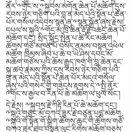
ནོར་༸གོང་ས་༸སྐྱབས་མགོན་ཆེན་པོ་མཆོག་དུས་
རབས་ཉེར་གཅིག་པའི་བླ་ན་མེད་པའི་སྟོན་པ་ཆེན་
པོར་གསོལ་འདེབས་སྙན་ཞུ་༸སྙན་སྒྲོན་ཞུས་རྗེས།
དཔལ་ས་སྐྱའི་༸གོང་མ་ཁྲི་ཆེན་རྡོ་རྗེ་འཆང་ཆེན་པོ་
མཆོག་དང་། སྲིད་སྐྱོང་སྤེན་པ་ཚེ་རིང་མཆོག
ཚོགས་གཙོ་མཁན་པོ་བསོད་ནམས་བསྟན་འཕེལ་
མཆོག ཁྲིམས་ཞིབ་པ་ཆེ་བ་ཡེ་ཤེས་དབང་མོ་
མཆོག་གཙོས་པའི་ཆོས་རྒྱུད་ཁག་གི་བླ་ཆེན་དང་
སྐུ་ཚབ་རྣམས་ཀྱིས་དུས་རབས་ཉེར་གཅིག་པའི་
བླ་ན་མེད་པའི་སྟོན་པ་ཆེན་པོར་མངའ་གསོལ་
ཞུས་པའི་གསེར་གྱི་གཟེངས་རྟགས་དེ་༸སྤྱི་ནོར་
༸གོང་ས་རྒྱལ་བ་རིན་པོ་ཆེ་མཆོག་ལ་ཕུལ་སོང་།
དེ་རྗེས། ༸སྐྱབས་རྗེ་ཀིརྟི་རིན་པོ་ཆེ་མཆོག་དང་།
༸སྐུའི་གཅུང་མོ་བཀའ་ཟུར་རྗེ་བཙུན་པདྨ་མཆོག
༸སྐུའི་གོ་སྟོན་གོ་སྒྲིག་ཚོགས་ཆུང་གི་ཚོགས་གཙོ་
བཀའ་ཟུར་ཐུབ་བསྟན་ལུང་རིགས་མཆོག་བཅས་