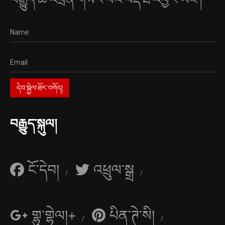
བརྒྱུད་སྐུལ།
ངོ་དེབ།
འཕྲུལ་སྒྲ
གྷུ་གྷེལ།+
པིན་ཊེ་སི།