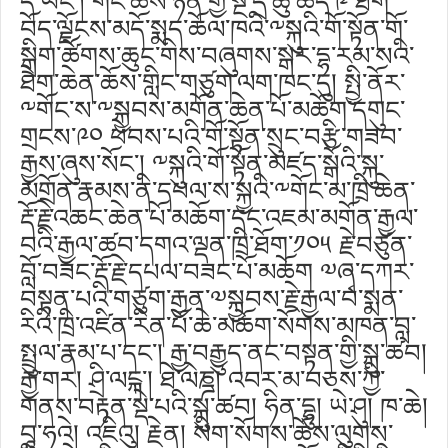
དེ་ཡང་། གོང་ཚེས་ཉིན་གྱི་སྔ་དྲོ་ཆུ་ཚོད་༩ ཐོག
བོད་ལྗོངས་མདོ་སྨད་ཆོལ་ཁའི་༸སྐུའི་གོ་སྟོན་གོ་
སྒྲིག་ཚོགས་ཆུང་གིས་བཞུགས་སྒར་དྷ་རམ་སའི་
ཐེག་ཆེན་ཆོས་གླིང་གཙུག་ལག་ཁང་དུ། སྤྱི་ནོར་
༸གོང་ས་༸སྐྱབས་མགོན་ཆེན་པོ་མཆོག་དགུང་
གྲངས་༩༠ ཕེབས་པའི་གོ་སྟོན་སྲུང་བརྩི་གཟབ་
རྒྱས་ཞུས་སོང་། ༸སྐུའི་གོ་སྟོན་མཛད་སྒོའི་སྐུ་
མགྲོན་རྣམས་ནི་དཔལ་ས་སྐྱའི་༸གོང་མ་ཁྲི་ཆེན་
རྡོ་རྗེ་འཆང་ཆེན་པོ་མཆོག་དང་འཇམ་མགོན་རྒྱལ་
བའི་རྒྱལ་ཚབ་དགའ་ལྡན་ཁྲི་ཐོག་༡༠༥ རྗེ་བཙུན་
བློ་བཟང་རྡོ་རྗེ་དཔལ་བཟང་པོ་མཆོག ༧ཞྭ་དཀར་
བསྟན་པའི་གཙུག་རྒྱན་༧སྐྱབས་རྗེ་རྒྱལ་བ་སྨན་
རིའི་ཁྲི་འཛིན་རིན་པོ་ཆེ་མཆོག་སོགས་མཁན་བླ་
སྤྲུལ་རྣམ་པ་དང་། རྒྱ་བརྒྱུད་ནང་བསྟན་གྱི་སྐུ་ཚབ།
རྒྱ་གར། ཤྲི་ལངྐ་། ཐེ་ལེཎྜ། འབར་མ་བཅས་ཀྱི་
གནས་བརྟན་སྡེ་པའི་སྐུ་ཚབ། ཧིན་དྷུ། ཡེ་ཤུ། ཁ་ཆེ།
བཱ་ཧའེ། འཇིའུ། རྗེན། སིག་སོགས་ཆོས་ལུགས་