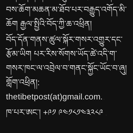
བས་ཆོག་མཆན་མ་ཐོབ་པར་བརྒྱུད་འགོད་མི་
ཆོག རྒྱལ་སྤྱིའི་བོད་ཀྱི་ཆ་འཕྲིན།
བོད་དོན་གནས་ཚུལ་སྐོར་གསར་འགྱུར་དང་
རྩོམ་ཡིག པར་རིས་སོགས་ཡོད་ཚེ་འདི་ག་
གསར་ཁང་ལ་འབྲེལ་བ་གནང་སྐྱོང་ཡོང་བ་ཞུ།
གློག་འཕྲིན།:
thetibetpost(at)gmail.com.
.
ཁ་པར་ཨང༌། +༩༡ ༩༤༡༨༡༤༣༢༨༩
.