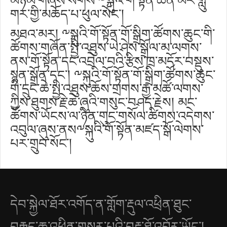
མཉམ་གཞས་སོགས་༸སྐུའི་གོ་སྟོན་ཆེན་མོར་གླུ་
གར་གྱི་མཆོད་པ་ཕུལ་སོང་།
མཐའ་མར། ༸སྐུའི་གོ་སྟོན་གོ་སྒྲིག་ཚོགས་ཆུང་གི་
ཚོགས་གཞོན་སྤྱི་འཐུས་ཡེ་ཤེས་སྒྲོལ་མ་ལགས་
ནས་གོ་སྟོན་དང་འབྲེལ་བའི་རྩིས་ཁྲ་མདོར་བསྡུས་
སྙན་སྒྲོན་དང་། ༸སྐུའི་གོ་སྟོན་གོ་སྒྲིག་ཚོགས་ཆུང་
གི་དྲུང་ཆེ་སྤྱི་འཐུས་ཆོས་གྲགས་རྒྱ་མཚོ་ལགས་
ཀྱིས་ཐུགས་རྗེ་ཆེ་ཞུའི་གསུང་བཤད་རྗེས། མང་
ཚོགས་ཡོངས་ལ་ཉིན་གུང་གསོལ་ཚིགས་འདེགས་
འབུལ་ཞུས་ནས༸སྐུའི་གོ་སྟོན་མཛད་སྒོ་ལེགས་
པར་གྲུབ་སོང་།
དེབ་སྐྱེལ་ཐོར་འགོད་ན་གློག་རྡུལ་འཕྲིན་ཐུང་
བརྒྱུད་ཆ་འཕྲིན་གསར་པའི་བརྡ་ཐོ་འབྱོར་ཡོང་།