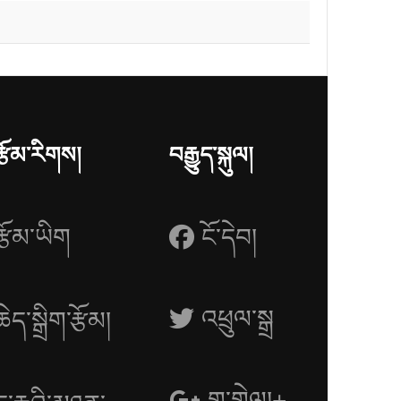
རྩོམ་རིགས།
བརྒྱུད་སྐུལ།
རྩོམ་ཡིག
ངོ་དེབ།
འཕྲུལ་སྒྲ
ཆེད་སྒྲིག་རྩོམ།
གྷུ་གྷེལ།+