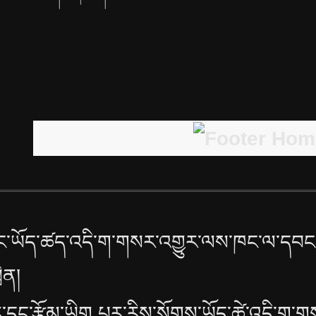
་ཡོད་ཚད་འདི་ག་གསར་འགྱུར་ལས་ཁང་ལ་དབང་
ྲིན།
་དང་རྩོམ་ཡིག པར་རིས་སོགས་ཡོད་ཚེ་འདི་ག་ག