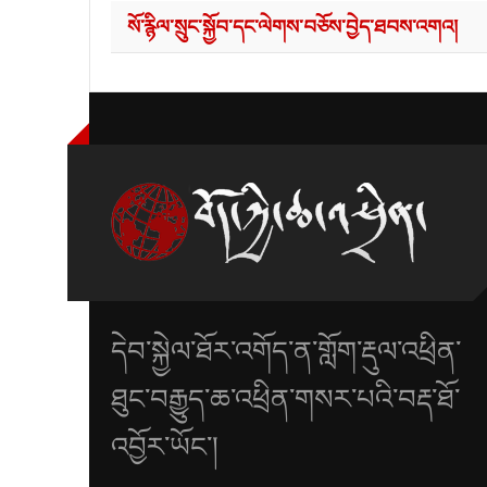
སོ་རྙིལ་སྲུང་སྐྱོབ་དང་ལེགས་བཅོས་བྱེད་ཐབས་འགའ།
དེབ་སྐྱེལ་ཐོར་འགོད་ན་གློག་རྡུལ་འཕྲིན་
ཐུང་བརྒྱུད་ཆ་འཕྲིན་གསར་པའི་བརྡ་ཐོ་
འབྱོར་ཡོང་།