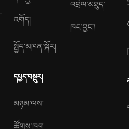
འབྲེལ་མཐུད་
འགོད།
ཁང་བྱང༌།
སྤྱོད་མཁན་སྐོར།
དཔྱད་བསྡུར།
མཉམ་ལས་
ཚོགས་ཁག