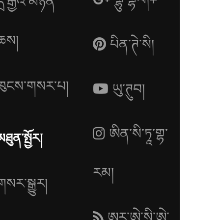
དྲ་རྒྱའི་མཉན་
ཆས།
པིན་ཊེ་སི།
ཁུངས་གསར་པ།
ཡུ་ཊུབ།
ཨིན་སི་ཏཱ་གྷ་
མཐུན་སྤྱོར།
རམ།
གསར་སྒྱུར།
ཨར་ཨེ་སི་ཨེ་