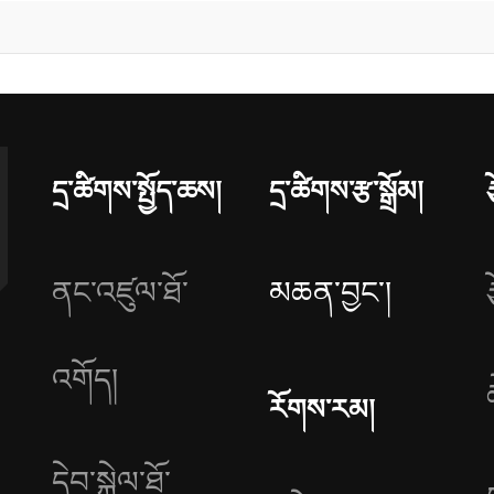
དྲ་ཚིགས་སྤྱོད་ཆས།
དྲ་ཚིགས་རྩ་སྒྲོམ།
ནང་འཛུལ་ཐོ་
མཆན་བྱང༌།
འགོད།
རོགས་རམ།
དེབ་སྐྱེལ་ཐོ་