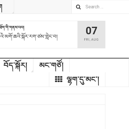
ག
07
མས་ཐོག་གི་གནས་བབ།
ོའི་མགོ་ཆའི་སྐོར་རག་ཙམ་གླེང་བ།
FRI
,
AUG
བོད་སྐོར།
མང་གཙོ།
ལྷག་དུ་མང༌།