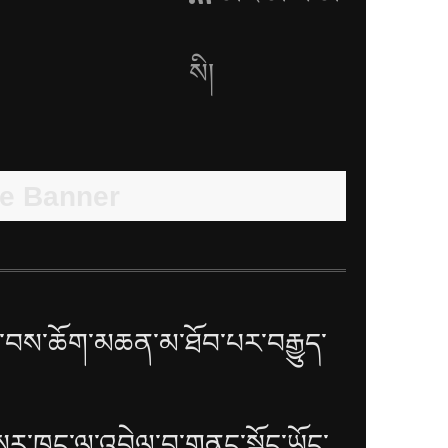
སི།
བས་ཆོག་མཆན་མ་ཐོབ་པར་བརྒྱུད་
སར་ཁང་ལ་འབྲེལ་བ་གནང་སྐྱོང་ཡོང་