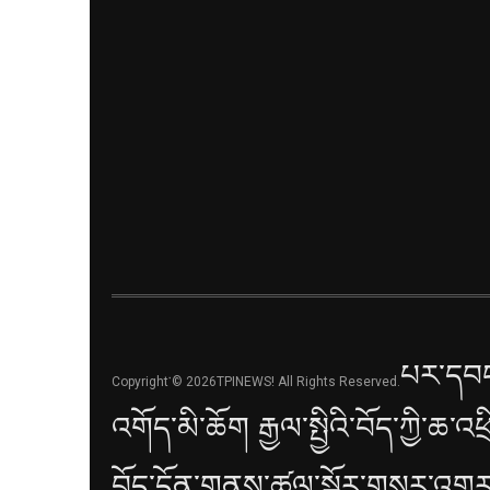
པར་དབང
Copyright་© 2026TPINEWS! All Rights Reserved.
འགོད་མི་ཆོག རྒྱལ་སྤྱིའི་བོད་ཀྱི་ཆ་འཕ
བོད་དོན་གནས་ཚུལ་སྐོར་གསར་འགྱུར