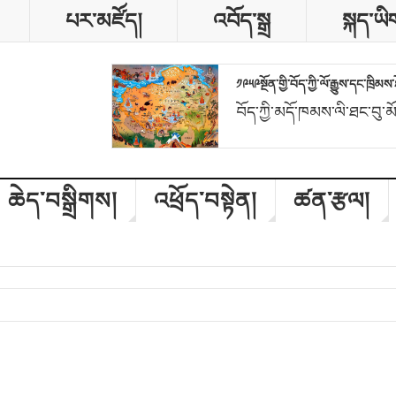
པར་མཛོད།
འབོད་སྒྲ
སྐད་ཡི
༡༩༥༩སྔོན་གྱི་བོད་ཀྱི་ལོ་རྒྱུས་དང་ཁྲི
བོད་ཀྱི་མདོ་ཁམས་ལི་ཐང་བུ་མ
ཆེད་བསྒྲིགས།
འཕྲོད་བསྟེན།
ཚན་རྩལ།