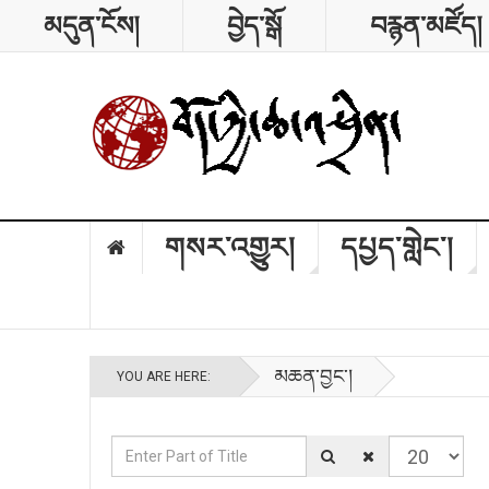
མདུན་ངོས།
བྱེད་སྒོ
བརྙན་མཛོད།
གསར་འགྱུར།
དཔྱད་གླེང༌།
མཆན་བྱང༌།
YOU ARE HERE:
Enter Part of Title
Display #