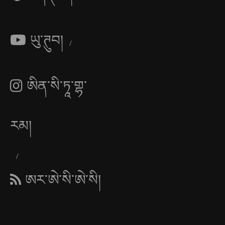
ཡུ་ཊུབ།
ཨིན་སི་ཏཱ་གྷ་
རམ།
ཨར་ཨེ་སི་ཨེ་སི།