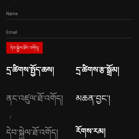
དྲ་ཚིགས་སྤྱོད་ཆས།
དྲ་ཚིགས་རྩ་སྒྲོམ།
ནང་འཛུལ་ཐོ་འགོད།
མཆན་བྱང༌།
རོགས་རམ།
དེབ་སྐྱེལ་ཐོ་འགོད།