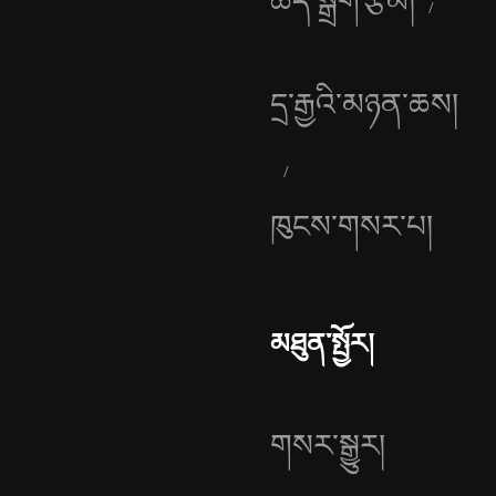
ཆེད་སྒྲིག་རྩོམ།
དྲ་རྒྱའི་མཉན་ཆས།
ཁུངས་གསར་པ།
མཐུན་སྤྱོར།
གསར་སྒྱུར།