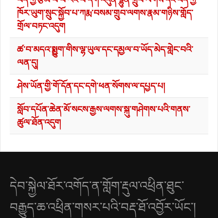
ཁོར་ཡུག་སྲུང་སྐྱོབ་པ་ཀརྨ་བསམ་གྲུབ་ལགས་རྣམ་གཉིས་གློད་
གྲོལ་བཏང་འདུག
ཚ་བ་མདའ་སྨྱུག་གིས་ལྷ་ཡུལ་དང་དམྱལ་བ་ཡོད་མེད་གླེང་བའི་
ལན་དུ།
ཤེས་ཡོན་གྱི་གོ་དོན་དང་དགེ་ཕན་སོགས་ལ་དཔྱད་པ།
སློབ་དཔོན་ཆེན་མོ་སངས་རྒྱས་ལགས་སྐུ་གཤེགས་པའི་གནས་
ཚུལ་ཐོན་འདུག
དེབ་སྐྱེལ་ཐོར་འགོད་ན་གློག་རྡུལ་འཕྲིན་ཐུང་
བརྒྱུད་ཆ་འཕྲིན་གསར་པའི་བརྡ་ཐོ་འབྱོར་ཡོང་།