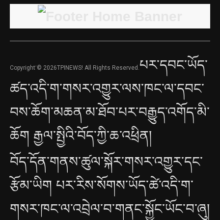
པར་དབང་ཡོད་
Copyright་© 2026TPINEWS! All Rights Reserved.
ཚད་འདི་ག་གསར་འགྱུར་ལས་ཁང་ལ་དབང་
བས་ཆོག་མཆན་མ་ཐོབ་པར་བརྒྱུད་འགོད་མི་
ཆོག རྒྱལ་སྤྱིའི་བོད་ཀྱི་ཆ་འཕྲིན།
བོད་དོན་གནས་ཚུལ་སྐོར་གསར་འགྱུར་དང་
རྩོམ་ཡིག པར་རིས་སོགས་ཡོད་ཚེ་འདི་ག་
གསར་ཁང་ལ་འབྲེལ་བ་གནང་སྐྱོང་ཡོང་བ་ཞུ།