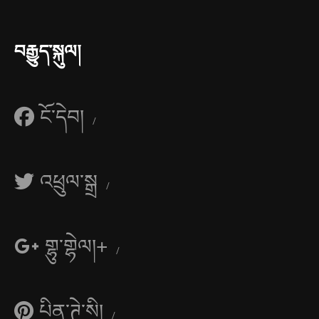
བརྒྱུད་སྐུལ།
ངོ་དེབ།
འཕྲུལ་སྒྲ
གྷུ་གྷེལ།+
པིན་ཊེ་སི།