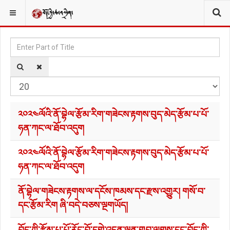
མཆན་བྱང༌།
YOU ARE HERE:
Enter Part of Title
Di
༢༠༢༤ལོའི་ནོ་བྷེལ་རྩོམ་རིག་གཟེངས་རྟགས་བུད་མེད་རྩོམ་པ་པོ་
ཧན་ཀང་ལ་ཐོབ་འདུག
༢༠༢༤ལོའི་ནོ་བྷེལ་རྩོམ་རིག་གཟེངས་རྟགས་བུད་མེད་རྩོམ་པ་པོ་
ཧན་ཀང་ལ་ཐོབ་འདུག
ནོ་བྷེལ་གཟེངས་རྟགས་ལ་དངོས་ཁམས་དང་རྫས་འགྱུར། གསོ་བ་
དང་རྩོམ་རིག ཞི་བདེ་བཅས་ལྔགཡོད།
བོད་ཀྱི་རྩོམ་པ་པོ་རོང་བོ་དགེ་འདུན་ལྷུན་གྲུབ་ལགས་དང་བོད་ཀྱི་