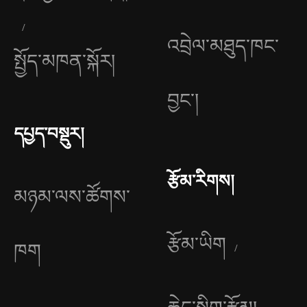
འབྲེལ་མཐུད་ཁང་
སྤྱོད་མཁན་སྐོར།
བྱང༌།
དཔྱད་བསྡུར།
རྩོམ་རིགས།
མཉམ་ལས་ཚོགས་
རྩོམ་ཡིག
ཁག