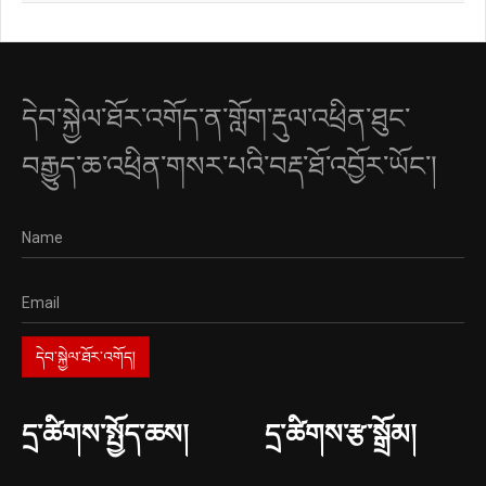
དེབ་སྐྱེལ་ཐོར་འགོད་ན་གློག་རྡུལ་འཕྲིན་ཐུང་
བརྒྱུད་ཆ་འཕྲིན་གསར་པའི་བརྡ་ཐོ་འབྱོར་ཡོང་།
དྲ་ཚིགས་སྤྱོད་ཆས།
དྲ་ཚིགས་རྩ་སྒྲོམ།