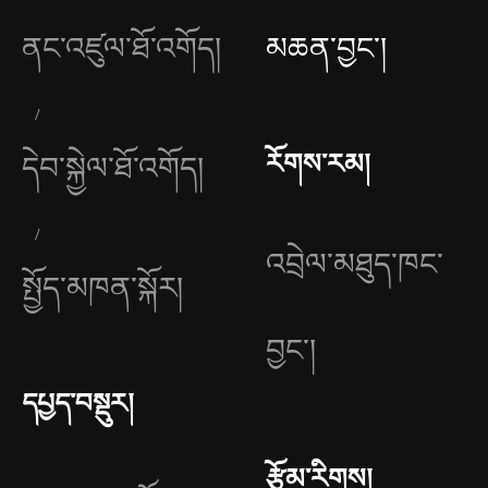
ནང་འཛུལ་ཐོ་འགོད།
མཆན་བྱང༌།
རོགས་རམ།
དེབ་སྐྱེལ་ཐོ་འགོད།
འབྲེལ་མཐུད་ཁང་
སྤྱོད་མཁན་སྐོར།
བྱང༌།
དཔྱད་བསྡུར།
རྩོམ་རིགས།