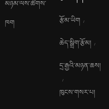
མཉམ་ལས་ཚོགས་
རྩོམ་ཡིག
ཁག
ཆེད་སྒྲིག་རྩོམ།
དྲ་རྒྱའི་མཉན་ཆས།
ཁུངས་གསར་པ།