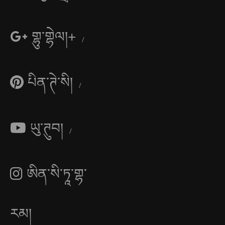
གྷུ་གྷེལ།+
པིན་ཊེ་སི།
ཡུ་ཊུབ།
ཨིན་སི་ཏཱ་གྷ་
རམ།