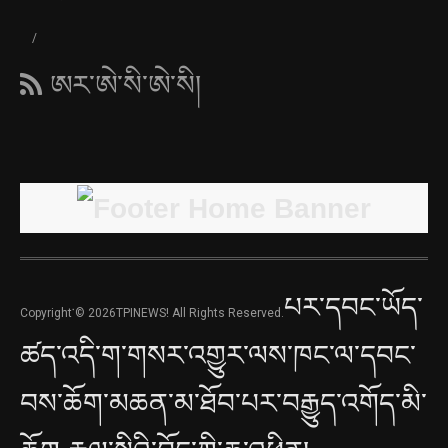
ཨར་ཨེ་སི་ཨེ་སི།
པར་དབང་ཡོད་
Copyright་© 2026TPINEWS! All Rights Reserved.
ཚད་འདི་ག་གསར་འགྱུར་ལས་ཁང་ལ་དབང་
བས་ཆོག་མཆན་མ་ཐོབ་པར་བརྒྱུད་འགོད་མི་