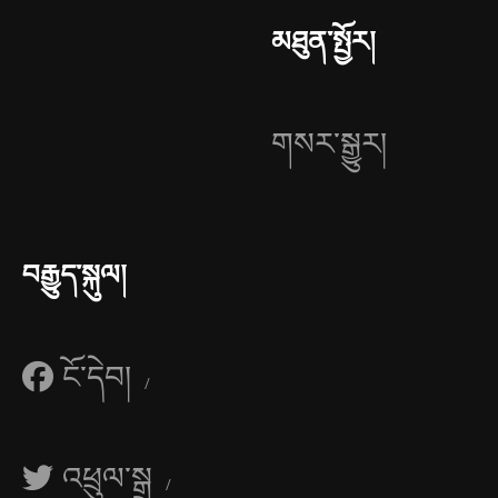
མཐུན་སྤྱོར།
གསར་སྒྱུར།
བརྒྱུད་སྐུལ།
ངོ་དེབ།
འཕྲུལ་སྒྲ