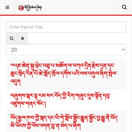
མཆན་བྱང༌།
YOU ARE HERE:
Enter Part of Title
Di
༸པཎ་ཆེན་སྐུ་ཕྲེང་བཅུ་པ་མཆོག་ལ་བཀའ་དྲིན་རྗེས་དྲན་དང་
ཆུང་སྲིད་རིན་པོ་ཆེ་གློད་གྲོལ་དགོས་པའི་ལས་འགུལ་ཞིག་སྤེལ་
འདུག
བཞུགས་སྒར་དྷ་རམ་སར་བོད་ཀྱི་རིག་གཞུང་དུས་སྟོན་དབུ་
འཛུགས་གནང་སོང་།
བོད་རྒྱལ་ཁབ་ཀྱི་སྐད་དང་ཡི་གེ་སློབ་སྦྱོང་རྒྱུན་སྐྱོང་བྱ་རྒྱུ་ནི་བོད་
མི་ཡོངས་ཀྱི་འོས་འགན་བླ་ན་མེད་པ་ཞིག