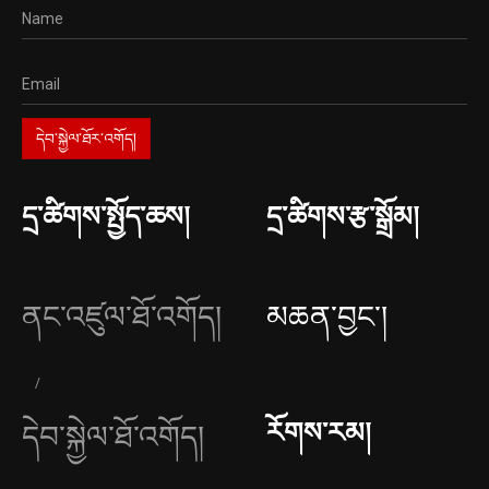
དྲ་ཚིགས་སྤྱོད་ཆས།
དྲ་ཚིགས་རྩ་སྒྲོམ།
ནང་འཛུལ་ཐོ་འགོད།
མཆན་བྱང༌།
རོགས་རམ།
དེབ་སྐྱེལ་ཐོ་འགོད།