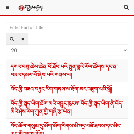
མཆན་བྱང༌།
YOU ARE HERE:
Enter Part of Title
Di
དགའ་བསུ་ཆེས་ཆེན་པོ་ཐོབ་པའི་སྤུན་ཟླའི་རོལ་ཚོགས་དང་ན་
བཟའ་དམར་པོ་ཞེས་པའི་གཞས་པ།
བོད་ཀྱི་བཟའ་བཏུང་རིག་གནས་ལ་ཐོག་མར་འཇུག་པའི་སྒོ།
བོད་ཀྱི་སྐད་ཡིག་ཐོག་མའི་འབྱུང་ཁུངས། བོད་ཀྱི་སྐད་ཡིག་ནི་བོད་
མིའི་ཤེས་རིག་ཀུན་གྱི་གཞི་རྩ་ཡིན།
བོད་ཆོལ་གསུམ་དུ་མོག་མོག་རིགས་མི་འདྲ་བཟོ་ཐབས་དང་མིང་
ཡང་མི་འདྲ་ས་ཡོད།