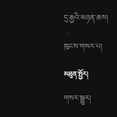
དྲ་རྒྱའི་མཉན་ཆས།
ཁུངས་གསར་པ།
མཐུན་སྤྱོར།
གསར་སྒྱུར།