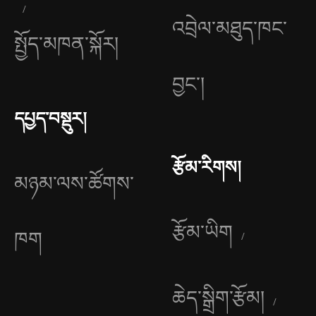
འབྲེལ་མཐུད་ཁང་
སྤྱོད་མཁན་སྐོར།
བྱང༌།
དཔྱད་བསྡུར།
རྩོམ་རིགས།
མཉམ་ལས་ཚོགས་
རྩོམ་ཡིག
ཁག
ཆེད་སྒྲིག་རྩོམ།