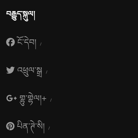
བརྒྱུད་སྐུལ།
ངོ་དེབ།
འཕྲུལ་སྒྲ
གྷུ་གྷེལ།+
པིན་ཊེ་སི།