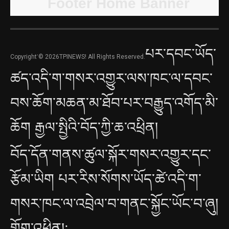
པར་དབང་ཡོད་
Copyright་© 2026TPINEWS! All Rights Reserved.
ཚད་འདི་ག་གསར་འགྱུར་ལས་ཁང་ལ་དབང་
བས་ཆོག་མཆན་མ་ཐོབ་པར་བརྒྱུད་འགོད་མི་
ཆོག རྒྱལ་སྤྱིའི་བོད་ཀྱི་ཆ་འཕྲིན།
བོད་དོན་གནས་ཚུལ་སྐོར་གསར་འགྱུར་དང་
རྩོམ་ཡིག པར་རིས་སོགས་ཡོད་ཚེ་འདི་ག་
གསར་ཁང་ལ་འབྲེལ་བ་གནང་སྐྱོང་ཡོང་བ་ཞུ།
གློག་འཕྲིན།: