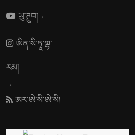
ཡུ་ཊུབ།
ཨིན་སི་ཏཱ་གྷ་
རམ།
ཨར་ཨེ་སི་ཨེ་སི།