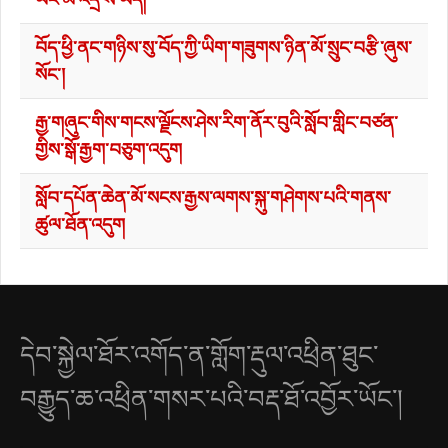
བོད་ཕྱི་ནང་གཉིས་སུ་བོད་ཀྱི་ཡིག་གཟུགས་ཉིན་མོ་སྲུང་བརྩི་ཞུས་
སོང་།
རྒྱ་གཞུང་གིས་གངས་ལྗོངས་ཤེས་རིག་ནོར་བུའི་སློབ་གླིང་བཙན་
གྱིས་སྒོ་རྒྱག་བཅུག་འདུག
སློབ་དཔོན་ཆེན་མོ་སངས་རྒྱས་ལགས་སྐུ་གཤེགས་པའི་གནས་
ཚུལ་ཐོན་འདུག
དེབ་སྐྱེལ་ཐོར་འགོད་ན་གློག་རྡུལ་འཕྲིན་ཐུང་
བརྒྱུད་ཆ་འཕྲིན་གསར་པའི་བརྡ་ཐོ་འབྱོར་ཡོང་།