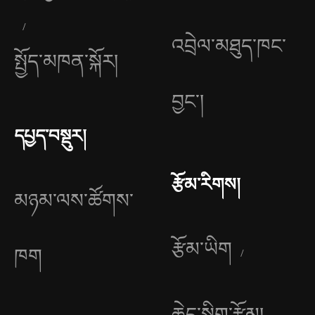
འབྲེལ་མཐུད་ཁང་
སྤྱོད་མཁན་སྐོར།
བྱང༌།
དཔྱད་བསྡུར།
རྩོམ་རིགས།
མཉམ་ལས་ཚོགས་
རྩོམ་ཡིག
ཁག
ཆེད་སྒྲིག་རྩོམ།