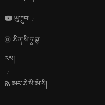
ཡུ་ཊུབ།
ཨིན་སི་ཏཱ་གྷ་
རམ།
ཨར་ཨེ་སི་ཨེ་སི།