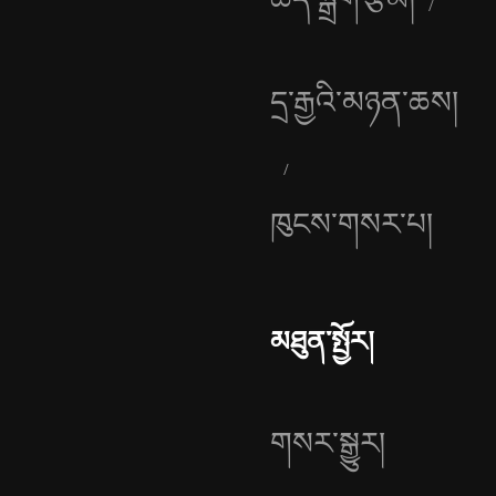
དྲ་རྒྱའི་མཉན་ཆས།
ཁུངས་གསར་པ།
མཐུན་སྤྱོར།
གསར་སྒྱུར།