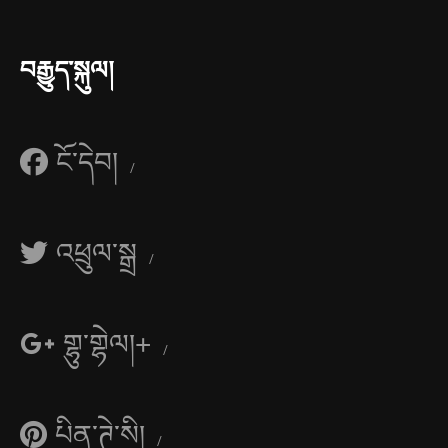
བརྒྱུད་སྐུལ།
ངོ་དེབ།
འཕྲུལ་སྒྲ
གྷུ་གྷེལ།+
པིན་ཊེ་སི།