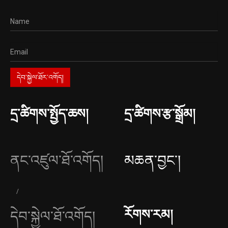
དྲ་ཚིགས་སྤྱོད་ཆས།
དྲ་ཚིགས་རྩ་སྒྲོམ།
ནང་འཛུལ་ཐོ་འགོད།
མཆན་བྱང༌།
རོགས་རམ།
དེབ་སྐྱེལ་ཐོ་འགོད།