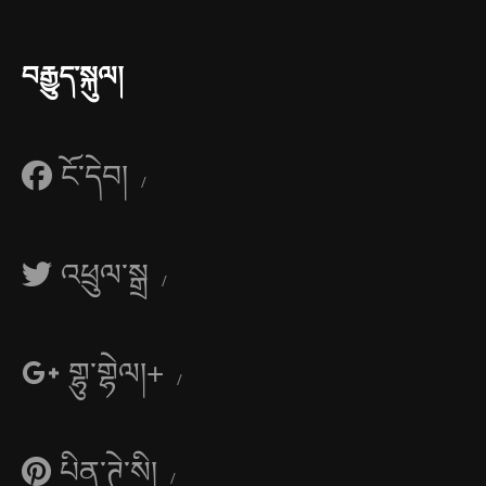
བརྒྱུད་སྐུལ།
ངོ་དེབ།
འཕྲུལ་སྒྲ
གྷུ་གྷེལ།+
པིན་ཊེ་སི།