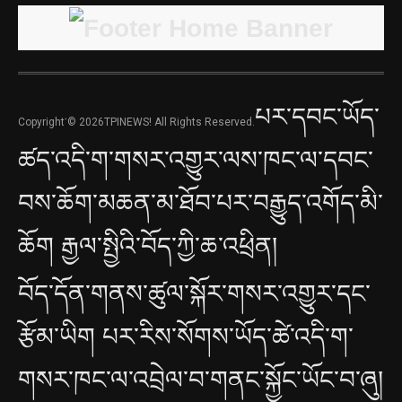
པར་དབང་ཡོད་
Copyright་© 2026TPINEWS! All Rights Reserved.
ཚད་འདི་ག་གསར་འགྱུར་ལས་ཁང་ལ་དབང་
བས་ཆོག་མཆན་མ་ཐོབ་པར་བརྒྱུད་འགོད་མི་
ཆོག རྒྱལ་སྤྱིའི་བོད་ཀྱི་ཆ་འཕྲིན།
བོད་དོན་གནས་ཚུལ་སྐོར་གསར་འགྱུར་དང་
རྩོམ་ཡིག པར་རིས་སོགས་ཡོད་ཚེ་འདི་ག་
གསར་ཁང་ལ་འབྲེལ་བ་གནང་སྐྱོང་ཡོང་བ་ཞུ།