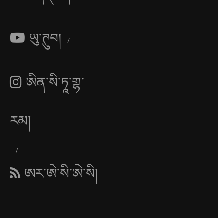
ཡུ་ཊུབ།
ཨིན་སི་ཏཱ་གྷ་
རམ།
ཨར་ཨེ་སི་ཨེ་སི།