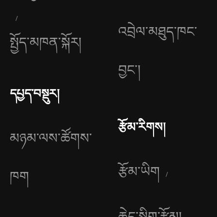
འབྲེལ་མཐུད་ཁང་
སྤྱོད་མཁན་སྐོར།
བྱང༌།
དཔྱད་བསྡུར།
རྩོམ་རིགས།
མཉམ་ལས་ཚོགས་
རྩོམ་ཡིག
ཁག
ཆེད་སྒྲིག་རྩོམ།