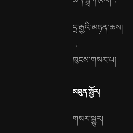
དྲ་རྒྱའི་མཉན་ཆས།
ཁུངས་གསར་པ།
མཐུན་སྤྱོར།
གསར་སྒྱུར།