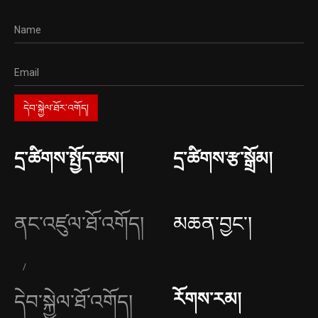
དྲ་ཚིགས་སྤྱོད་ཆས།
དྲ་ཚིགས་རྩ་སྒྲོམ།
ནང་འཛུལ་ཐོ་འགོད།
མཆན་བྱང༌།
རོགས་རམ།
དེབ་སྐྱེལ་ཐོ་འགོད།