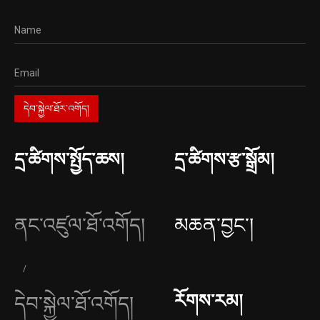
དྲ་ཚིགས་སྤྱོད་ཆས།
དྲ་ཚིགས་རྩ་སྒྲོམ།
ནང་འཛུལ་ཐོ་འགོད།
མཆན་བྱང༌།
རོགས་རམ།
དེབ་སྐྱེལ་ཐོ་འགོད།