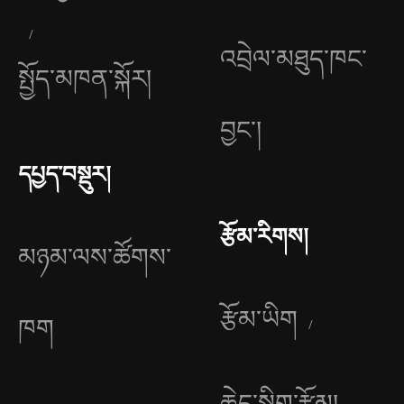
འབྲེལ་མཐུད་ཁང་
སྤྱོད་མཁན་སྐོར།
བྱང༌།
དཔྱད་བསྡུར།
རྩོམ་རིགས།
མཉམ་ལས་ཚོགས་
རྩོམ་ཡིག
ཁག
ཆེད་སྒྲིག་རྩོམ།