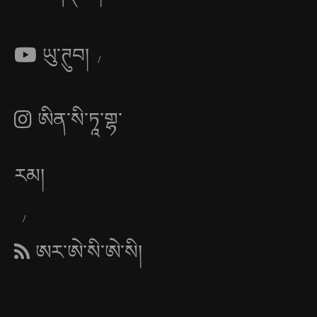
ཡུ་ཊུབ།
ཨིན་སི་ཏཱ་གྷ་
རམ།
ཨར་ཨེ་སི་ཨེ་སི།