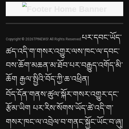
པར་དབང་ཡོད་
Copyright་© 2026TPINEWS! All Rights Reserved.
ཚད་འདི་ག་གསར་འགྱུར་ལས་ཁང་ལ་དབང་
བས་ཆོག་མཆན་མ་ཐོབ་པར་བརྒྱུད་འགོད་མི་
ཆོག རྒྱལ་སྤྱིའི་བོད་ཀྱི་ཆ་འཕྲིན།
བོད་དོན་གནས་ཚུལ་སྐོར་གསར་འགྱུར་དང་
རྩོམ་ཡིག པར་རིས་སོགས་ཡོད་ཚེ་འདི་ག་
གསར་ཁང་ལ་འབྲེལ་བ་གནང་སྐྱོང་ཡོང་བ་ཞུ།