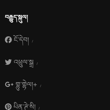
བརྒྱུད་སྐུལ།
ངོ་དེབ།
འཕྲུལ་སྒྲ
གྷུ་གྷེལ།+
པིན་ཊེ་སི།