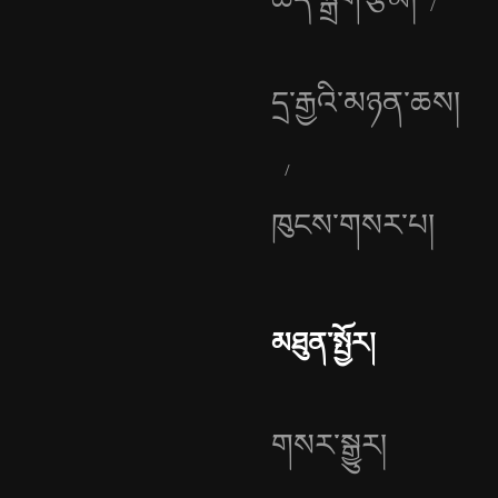
དྲ་རྒྱའི་མཉན་ཆས།
ཁུངས་གསར་པ།
མཐུན་སྤྱོར།
གསར་སྒྱུར།