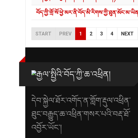
བོད་ཀྱི་གྲོ་སོ་ཕྱེ་མར་ནི་བོད་མི་རིགས་ཀྱི་ཐུན་མོང་མ་ཡ
START
PREV
1
2
3
4
NEXT
དེབ་སྐྱེལ་ཐོར་འགོད་ན་གློག་རྡུལ་འཕྲིན་
ཐུང་བརྒྱུད་ཆ་འཕྲིན་གསར་པའི་བརྡ་ཐོ་
འབྱོར་ཡོང་།