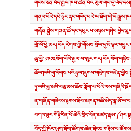
གངས་ཅན་བོད་རྒྱལ་ཁབ་ཆེན་པོའི་ཡུལ་གང་དུ་ཡོད་དམ།
གནའ་བོའི་དཔེ་རྙིང་ནང་འཁོད་པའི་ཡ་ཐོག་གི་ལོ་རྒྱུས
གཞོན་སྐྱེས་གཞན་ཚོ་དང་དཔུང་པ་མཉམ་གཤིབ་བྱེད་ཐུབ་
གྲོ་སོ་ཕྱེ་མར། བོད་རིགས་ཀྱི་གོམས་སྲོལ་དུ་ཇི་ལྟར་འབྱུང་བ
ཆུ་བྱི་ ༡༩༡༣སོག་པོའི་རྒྱལ་ས་ཨུར་གར། བོད་སོག་གཉ
ཆོལ་ཁའི་གུ་དོགས་པའི་རྟུལ་ཞུགས་འཁྲེགས་འཛིན་གྱིས་
ཏཱ་ལའི་བླ་མའི་བརྩམས་ཆོས་ཀློག་པ་པོའི་ལས་གཞིའི་སྐོ
ན་གཞོན་གཟེངས་རྟགས་ཐོབ་མཁན་འཆི་མེད་ལྷ་མོ་ལ་བཅ
བཀའ་ཟུར་ཀིརྟི་རིན་པོ་ཆེའི་སྲིད་དོན་མཛད་རྣམ་༼ཤར་སྟ
བོད་ཀྱི་ཁོར་ཡུག་ཐོག་ཚོགས་ཆེན་ཐེངས་གཉིས་པ་ཚོགས་