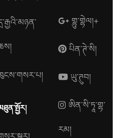
གྷུ་གྷེལ།+
དྲ་རྒྱའི་མཉན་
ཆས།
པིན་ཊེ་སི།
ཁུངས་གསར་པ།
ཡུ་ཊུབ།
ཨིན་སི་ཏཱ་གྷ་
མཐུན་སྤྱོར།
རམ།
གསར་སྒྱུར།