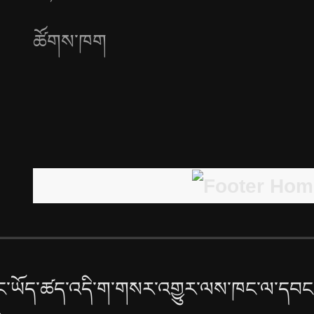
ཚོགས་ཁག
་ཡོད་ཚད་འདི་ག་གསར་འགྱུར་ལས་ཁང་ལ་དབང་