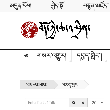
མདུན་ངོས།
བྱེད་སྒོ
བརྙན་མཛོད།
གསར་འགྱུར།
དཔྱད་གླེང༌།
མཆན་བྱང༌།
YOU ARE HERE:
Enter Part of Title
Display #