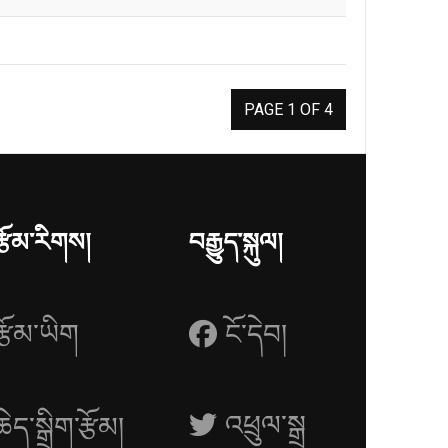
PAGE 1 OF 4
རྩོམ་རིགས།
བརྒྱུད་སྐུལ།
རྩོམ་ཡིག
ངོ་དེབ།
འཕྲུལ་སྒྲ
ཆེད་སྒྲིག་རྩོམ།