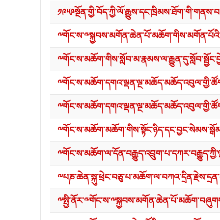
༡༩༥༩སྔོན་གྱི་བོད་ཀྱི་ལོ་རྒྱུས་དང་ཁྲིམས་ཐོག་གི་གནས་
༸གོང་ས་༸སྐྱབས་མགོན་ཆེན་པོ་མཆོག་གིས་མགོན་པོའ
༸གོང་ས་མཆོག་གིས་སློབ་མ་རྣམས་ལ་རྒྱུན་དུ་སློབ་སྦྱོ
༸གོང་ས་མཆོག་དགའ་ལྡན་ལྔ་མཆོད་མཆོད་འབུལ་གྱི་ཚོག
༸གོང་ས་མཆོག་དགའ་ལྡན་ལྔ་མཆོད་མཆོད་འབུལ་གྱི་ཚོག
༸གོང་ས་མཆོག་མཆོག་གིས་སྟོང་ཉིད་དང་བྱང་སེམས་སྒོམ་
༸གོང་ས་མཆོག་ལ་དོན་བརྒྱུད་འབྲུག་པ་དཀར་བརྒྱུད་ཀྱི་
༸པཎ་ཆེན་སྐུ་ཕྲེང་བཅུ་པ་མཆོག་ལ་བཀའ་དྲིན་རྗེས་དྲན་
༸སྤྱི་ནོར་༸གོང་ས་༸སྐྱབས་མགོན་ཆེན་པོ་མཆོག་བཞུགས་