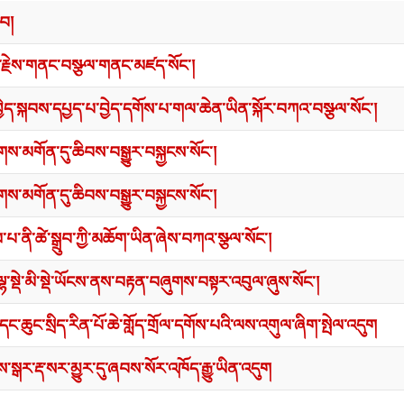
བབ།
ི་རྗེས་གནང་བསྩལ་གནང་མཛད་སོང་།
ང་བྱེད་སྐབས་དཔྱད་པ་བྱེད་དགོས་པ་གལ་ཆེན་ཡིན་སྐོར་བཀའ་བསྩལ་སོང་།
ས་མགོན་དུ་ཆིབས་བསྒྱུར་བསྐྱངས་སོང་།
ས་མགོན་དུ་ཆིབས་བསྒྱུར་བསྐྱངས་སོང་།
པ་ནི་ཚེ་སྒྲུབ་ཀྱི་མཆོག་ཡིན་ཞེས་བཀའ་སྩལ་སོང་།
ལྷ་སྡེ་མི་སྡེ་ཡོངས་ནས་བརྟན་བཞུགས་བསྟར་འབུལ་ཞུས་སོང་།
དང་ཆུང་སྲིད་རིན་པོ་ཆེ་གློད་གྲོལ་དགོས་པའི་ལས་འགུལ་ཞིག་སྤེལ་འདུག
སྒར་རྡ་སར་མྱུར་དུ་ཞབས་སོར་འཁོད་རྒྱུ་ཡིན་འདུག