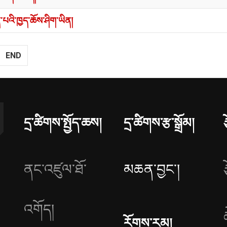
ིན་པའི་ཁྱད་ཆོས་ཤིག་ཡིན།
END
དྲ་ཚིགས་སྤྱོད་ཆས།
དྲ་ཚིགས་རྩ་སྒྲོམ།
ནང་འཛུལ་ཐོ་
མཆན་བྱང༌།
འགོད།
རོགས་རམ།