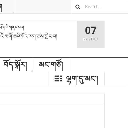
ག
07
མས་ཐོག་གི་གནས་བབ།
ོའི་མགོ་ཆའི་སྐོར་རག་ཙམ་གླེང་བ།
FRI
,
AUG
བོད་སྐོར།
མང་གཙོ།
ལྷག་དུ་མང༌།