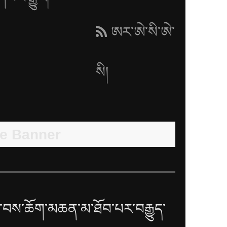
ཨར་ཨེ་སི་ཨེ་
སི།
བས་ཆོག་མཆན་མ་ཐོབ་པར་བརྒྱུད་