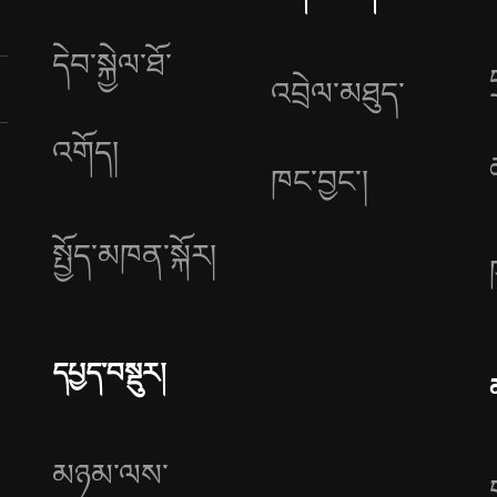
དེབ་སྐྱེལ་ཐོ་
འབྲེལ་མཐུད་
འགོད།
ཁང་བྱང༌།
སྤྱོད་མཁན་སྐོར།
དཔྱད་བསྡུར།
མཉམ་ལས་