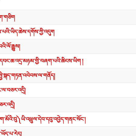
་ཁག་གཅིག
པའི་ཡིད་ཆེས་དགོས་ཀྱི་འདུག
འི་ལོ་རྒྱུས།
ིས་དབང་ཆ་འདྲ་མཉམ་གྱི་བཞག་པའི་ཆིངས་ཡིག །
སྤྱི་སྐད་གཏན་འབེབས་ལ་གནོད།
ར་ལ་བཅར་འདྲི།
ར་འདྲི།
ག་མོའི་བུ༽ཡི་འཕྲུལ་དེབ་དབུ་འབྱེད་གནང་སོང་།
ཡོད་པ་རེད།