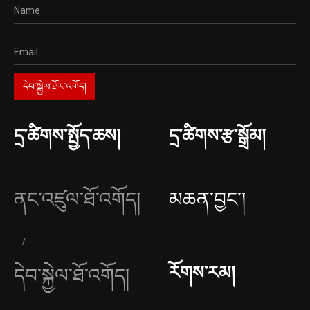
དྲ་ཚིགས་སྤྱོད་ཆས།
དྲ་ཚིགས་རྩ་སྒྲོམ།
ནང་འཛུལ་ཐོ་འགོད།
མཆན་བྱང༌།
རོགས་རམ།
དེབ་སྐྱེལ་ཐོ་འགོད།