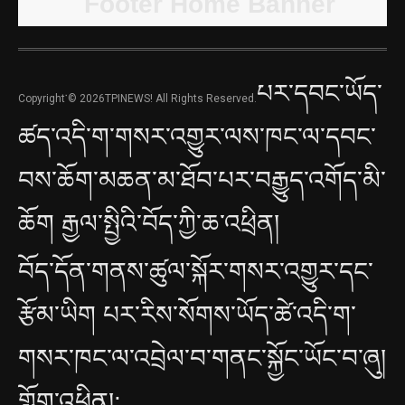
པར་དབང་ཡོད་
Copyright་© 2026TPINEWS! All Rights Reserved.
ཚད་འདི་ག་གསར་འགྱུར་ལས་ཁང་ལ་དབང་
བས་ཆོག་མཆན་མ་ཐོབ་པར་བརྒྱུད་འགོད་མི་
ཆོག རྒྱལ་སྤྱིའི་བོད་ཀྱི་ཆ་འཕྲིན།
བོད་དོན་གནས་ཚུལ་སྐོར་གསར་འགྱུར་དང་
རྩོམ་ཡིག པར་རིས་སོགས་ཡོད་ཚེ་འདི་ག་
གསར་ཁང་ལ་འབྲེལ་བ་གནང་སྐྱོང་ཡོང་བ་ཞུ།
གློག་འཕྲིན།: