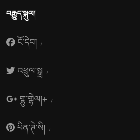
བརྒྱུད་སྐུལ།
ངོ་དེབ།
འཕྲུལ་སྒྲ
གྷུ་གྷེལ།+
པིན་ཊེ་སི།