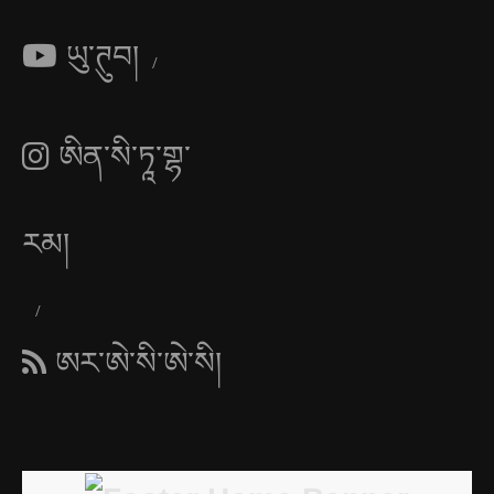
ཡུ་ཊུབ།
ཨིན་སི་ཏཱ་གྷ་
རམ།
ཨར་ཨེ་སི་ཨེ་སི།