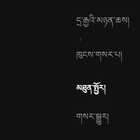
དྲ་རྒྱའི་མཉན་ཆས།
ཁུངས་གསར་པ།
མཐུན་སྤྱོར།
གསར་སྒྱུར།