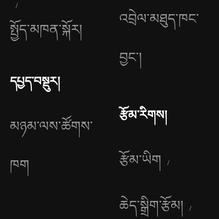
འབྲེལ་མཐུད་ཁང་
སྤྱོད་མཁན་སྐོར།
བྱང༌།
དཔྱད་བསྡུར།
རྩོམ་རིགས།
མཉམ་ལས་ཚོགས་
རྩོམ་ཡིག
ཁག
ཆེད་སྒྲིག་རྩོམ།