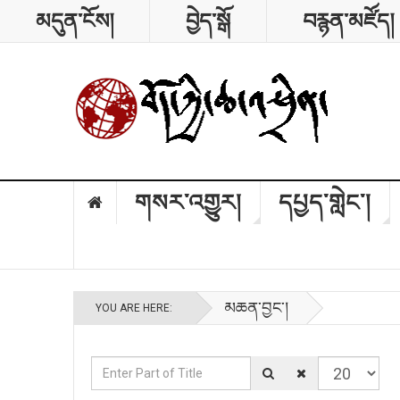
མདུན་ངོས།
བྱེད་སྒོ
བརྙན་མཛོད།
གསར་འགྱུར།
དཔྱད་གླེང༌།
མཆན་བྱང༌།
YOU ARE HERE:
Enter Part of Title
Display #