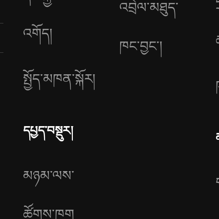
འབྲེལ་མཐུད་
འགོད།
ཁང་བྱང༌།
སྤྱོད་མཁན་སྐོར།
དཔྱད་བསྡུར།
མཉམ་ལས་
ཚོགས་ཁག