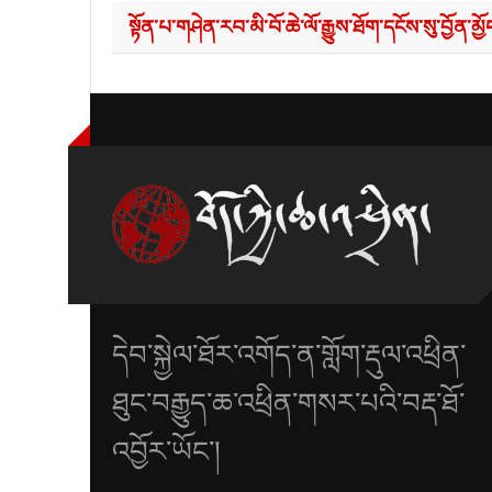
སྟོན་པ་གཤེན་རབ་མི་བོ་ཆེ་ལོ་རྒྱུས་ཐོག་དངོས་སུ་བྱོན་མྱོ
དེབ་སྐྱེལ་ཐོར་འགོད་ན་གློག་རྡུལ་འཕྲིན་
ཐུང་བརྒྱུད་ཆ་འཕྲིན་གསར་པའི་བརྡ་ཐོ་
འབྱོར་ཡོང་།