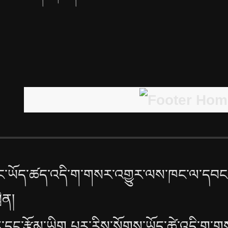
་ཡོད་ཚད་འདི་ག་གསར་འགྱུར་ལས་ཁང་ལ་དབང་
ྲིན།
་དང་རྩོམ་ཡིག པར་རིས་སོགས་ཡོད་ཚེ་འདི་ག་ག