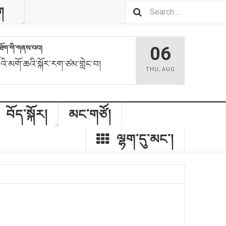
ག
06
མས་ཐོག་གི་གནས་བབ།
ོའི་མགོ་ཆའི་སྐོར་རག་ཙམ་གླེང་བ།
THU
,
AUG
བོད་སྐོར།
མང་གཙོ།
ལྷག་དུ་མང༌།