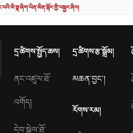
ང་བའི་མི་སྣ་ཞིག་ཡིན་མིན་སྐོར་གྱི་བསྐྱར་ཞིབ།
དྲ་ཚིགས་སྤྱོད་ཆས།
དྲ་ཚིགས་རྩ་སྒྲོམ།
ནང་འཛུལ་ཐོ་
མཆན་བྱང༌།
འགོད།
རོགས་རམ།
དེབ་སྐྱེལ་ཐོ་