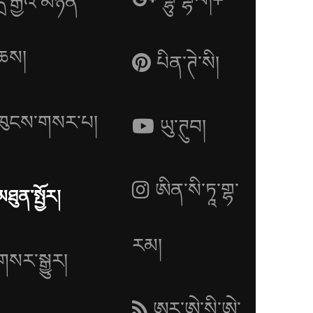
དྲ་རྒྱའི་མཉན་
ཆས།
པིན་ཊེ་སི།
ཁུངས་གསར་པ།
ཡུ་ཊུབ།
ཨིན་སི་ཏཱ་གྷ་
མཐུན་སྤྱོར།
རམ།
གསར་སྒྱུར།
ཨར་ཨེ་སི་ཨེ་