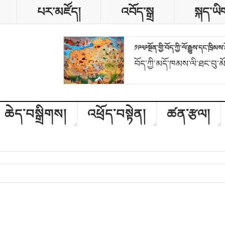
པར་མཛོད།
འབོད་སྒྲ
སྐད་ཡི
༡༩༥༩སྔོན་གྱི་བོད་ཀྱི་ལོ་རྒྱུས་དང་ཁྲི
བོད་ཀྱི་མདོ་ཁམས་ལི་ཐང་བུ་མ
ཆེད་བསྒྲིགས།
འཕྲོད་བསྟེན།
ཚན་རྩལ།