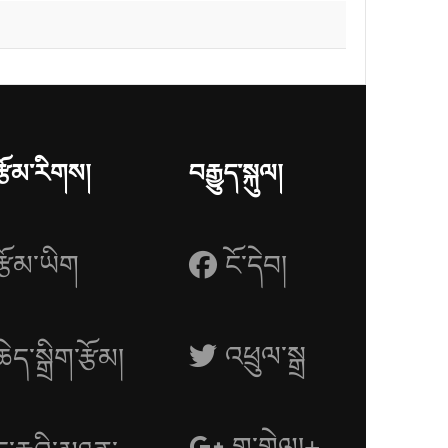
རྩོམ་རིགས།
བརྒྱུད་སྐུལ།
རྩོམ་ཡིག
ངོ་དེབ།
འཕྲུལ་སྒྲ
ཆེད་སྒྲིག་རྩོམ།
གྷུ་གྷེལ།+