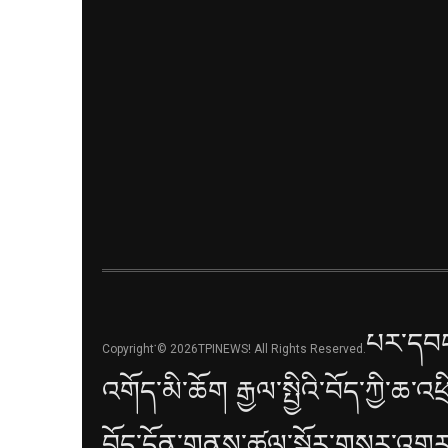
པར་དབང
Copyright་© 2026TPINEWS! All Rights Reserved.
འགོད་མི་ཆོག རྒྱལ་སྤྱིའི་བོད་ཀྱི་ཆ་འཕ
བོད་དོན་གནས་ཚུལ་སྐོར་གསར་འགྱུར