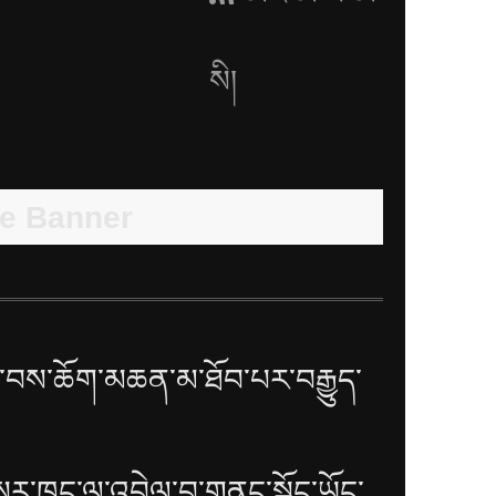
སི།
བས་ཆོག་མཆན་མ་ཐོབ་པར་བརྒྱུད་
སར་ཁང་ལ་འབྲེལ་བ་གནང་སྐྱོང་ཡོང་