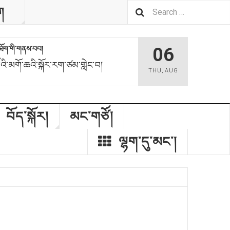
ག
06
མས་ཐོག་གི་གནས་བབ།
ོའི་མགོ་ཆའི་སྐོར་རག་ཙམ་གླེང་བ།
THU
,
AUG
བོད་སྐོར།
མང་གཙོ།
ལྷག་དུ་མང༌།