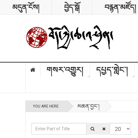
མདུན་ངོས།
བྱེད་སྒོ
བརྙན་མཛོད།
གསར་འགྱུར།
དཔྱད་གླེང༌།
མཆན་བྱང༌།
YOU ARE HERE:
Enter Part of Title
Display #