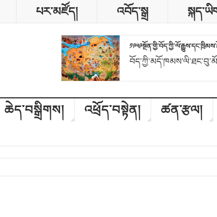
པར་མཛོད།
འབོད་སྒྲ
སྐད་ཡི
༡༩༥༩སྔོན་གྱི་བོད་ཀྱི་ལོ་རྒྱུས་དང་ཁྲི
བོད་ཀྱི་མདོ་ཁམས་ལི་ཐང་བུ་མ
ཆེད་བསྒྲིགས།
འཕྲོད་བསྟེན།
ཚན་རྩལ།