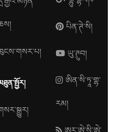
དྲ་རྒྱའི་མཉན་
ཆས།
པིན་ཊེ་སི།
ཁུངས་གསར་པ།
ཡུ་ཊུབ།
ཨིན་སི་ཏཱ་གྷ་
མཐུན་སྤྱོར།
རམ།
གསར་སྒྱུར།
ཨར་ཨེ་སི་ཨེ་