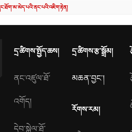
ཐོག་མ་མེད་པའི་ནང་པའི་འཇིག་རྟེན།
དྲ་ཚིགས་སྤྱོད་ཆས།
དྲ་ཚིགས་རྩ་སྒྲོམ།
ནང་འཛུལ་ཐོ་
མཆན་བྱང༌།
འགོད།
རོགས་རམ།
དེབ་སྐྱེལ་ཐོ་