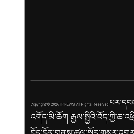
པར་དབང
Copyright་© 2026TPINEWS! All Rights Reserved.
འགོད་མི་ཆོག རྒྱལ་སྤྱིའི་བོད་ཀྱི་ཆ་འཕ
བོད་དོན་གནས་ཚུལ་སྐོར་གསར་འགྱུར