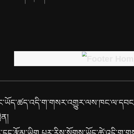
་ཡོད་ཚད་འདི་ག་གསར་འགྱུར་ལས་ཁང་ལ་དབང་
ྲིན།
་དང་རྩོམ་ཡིག པར་རིས་སོགས་ཡོད་ཚེ་འདི་ག་ག