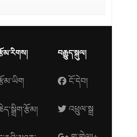
རྩོམ་རིགས།
བརྒྱུད་སྐུལ།
རྩོམ་ཡིག
ངོ་དེབ།
འཕྲུལ་སྒྲ
ཆེད་སྒྲིག་རྩོམ།
གྷུ་གྷེལ།+