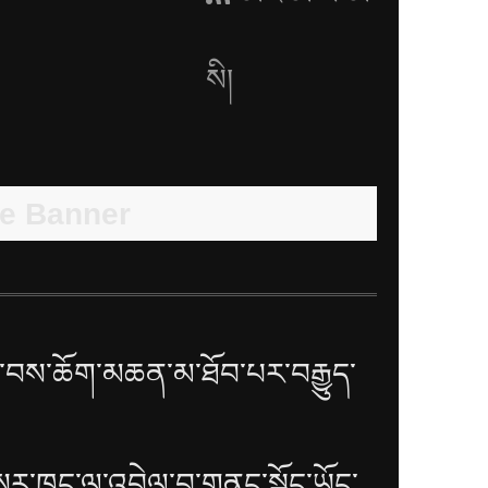
སི།
བས་ཆོག་མཆན་མ་ཐོབ་པར་བརྒྱུད་
སར་ཁང་ལ་འབྲེལ་བ་གནང་སྐྱོང་ཡོང་