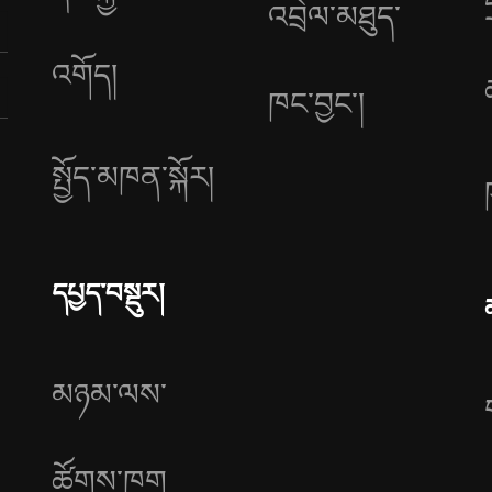
འབྲེལ་མཐུད་
འགོད།
ཁང་བྱང༌།
སྤྱོད་མཁན་སྐོར།
དཔྱད་བསྡུར།
མཉམ་ལས་
ཚོགས་ཁག