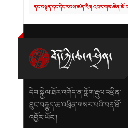
ནང་བསྟན་དང་དེང་རབས་ཚན་རིག འབར་གས་ཆེན་མོ་དང༌
དེབ་སྐྱེལ་ཐོར་འགོད་ན་གློག་རྡུལ་འཕྲིན་
ཐུང་བརྒྱུད་ཆ་འཕྲིན་གསར་པའི་བརྡ་ཐོ་
འབྱོར་ཡོང་།