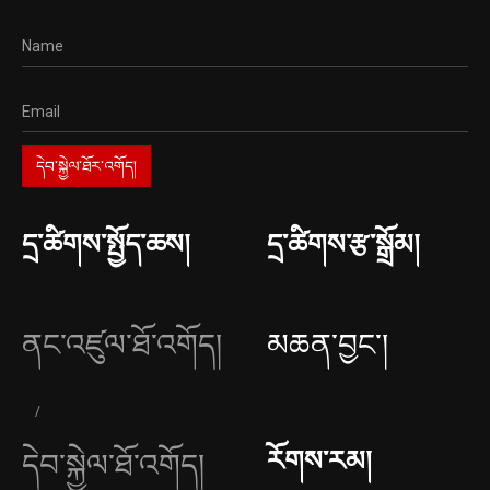
དྲ་ཚིགས་སྤྱོད་ཆས།
དྲ་ཚིགས་རྩ་སྒྲོམ།
ནང་འཛུལ་ཐོ་འགོད།
མཆན་བྱང༌།
རོགས་རམ།
དེབ་སྐྱེལ་ཐོ་འགོད།