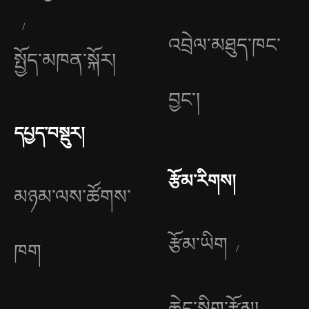
འབྲེལ་མཐུད་ཁང་
སྤྱོད་མཁན་སྐོར།
བྱང༌།
དཔྱད་བསྡུར།
རྩོམ་རིགས།
མཉམ་ལས་ཚོགས་
རྩོམ་ཡིག
ཁག
ཆེད་སྒྲིག་རྩོམ།