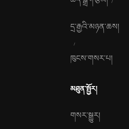
དྲ་རྒྱའི་མཉན་ཆས།
ཁུངས་གསར་པ།
མཐུན་སྤྱོར།
གསར་སྒྱུར།