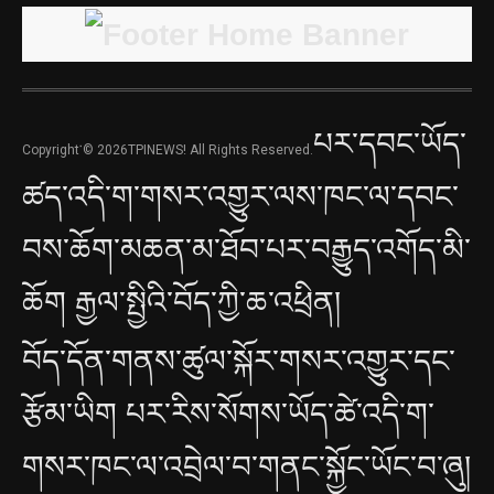
པར་དབང་ཡོད་
Copyright་© 2026TPINEWS! All Rights Reserved.
ཚད་འདི་ག་གསར་འགྱུར་ལས་ཁང་ལ་དབང་
བས་ཆོག་མཆན་མ་ཐོབ་པར་བརྒྱུད་འགོད་མི་
ཆོག རྒྱལ་སྤྱིའི་བོད་ཀྱི་ཆ་འཕྲིན།
བོད་དོན་གནས་ཚུལ་སྐོར་གསར་འགྱུར་དང་
རྩོམ་ཡིག པར་རིས་སོགས་ཡོད་ཚེ་འདི་ག་
གསར་ཁང་ལ་འབྲེལ་བ་གནང་སྐྱོང་ཡོང་བ་ཞུ།