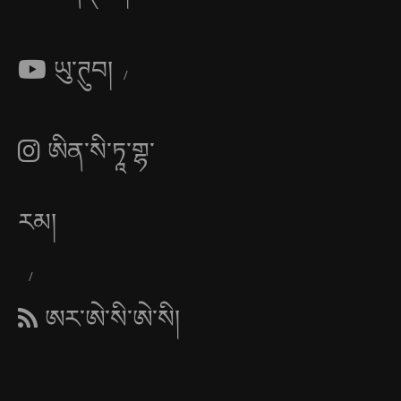
ཡུ་ཊུབ།
ཨིན་སི་ཏཱ་གྷ་
རམ།
ཨར་ཨེ་སི་ཨེ་སི།