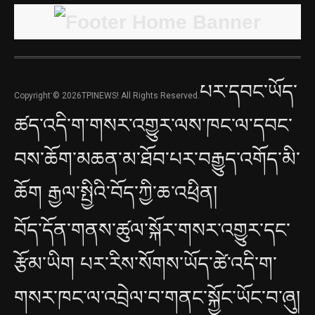
པར་དབང་ཡོད་
Copyright་© 2026TPINEWS! All Rights Reserved.
ཚད་འདི་ག་གསར་འགྱུར་ལས་ཁང་ལ་དབང་
བས་ཆོག་མཆན་མ་ཐོབ་པར་བརྒྱུད་འགོད་མི་
ཆོག རྒྱལ་སྤྱིའི་བོད་ཀྱི་ཆ་འཕྲིན།
བོད་དོན་གནས་ཚུལ་སྐོར་གསར་འགྱུར་དང་
རྩོམ་ཡིག པར་རིས་སོགས་ཡོད་ཚེ་འདི་ག་
གསར་ཁང་ལ་འབྲེལ་བ་གནང་སྐྱོང་ཡོང་བ་ཞུ།