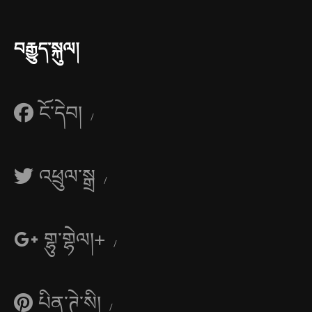
བརྒྱུད་སྐུལ།
ངོ་དེབ།
འཕྲུལ་སྒྲ
གྷུ་གྷེལ།+
པིན་ཊེ་སི།