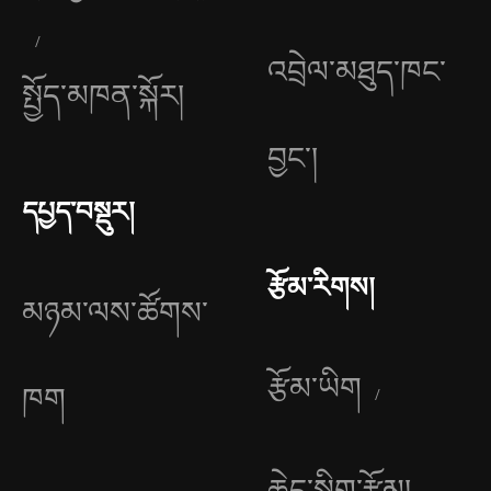
འབྲེལ་མཐུད་ཁང་
སྤྱོད་མཁན་སྐོར།
བྱང༌།
དཔྱད་བསྡུར།
རྩོམ་རིགས།
མཉམ་ལས་ཚོགས་
རྩོམ་ཡིག
ཁག
ཆེད་སྒྲིག་རྩོམ།