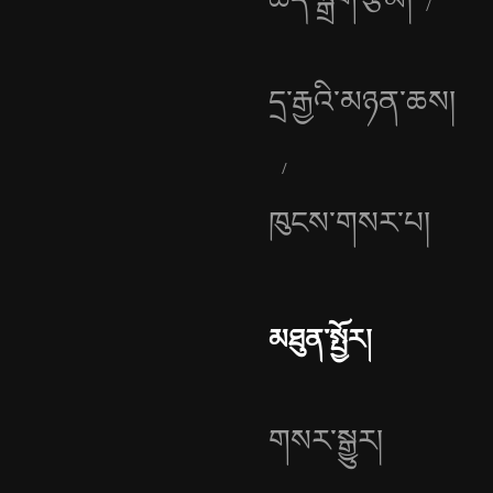
དྲ་རྒྱའི་མཉན་ཆས།
ཁུངས་གསར་པ།
མཐུན་སྤྱོར།
གསར་སྒྱུར།