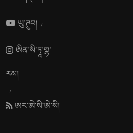
ཡུ་ཊུབ།
ཨིན་སི་ཏཱ་གྷ་
རམ།
ཨར་ཨེ་སི་ཨེ་སི།