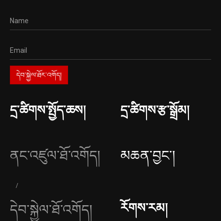
དྲ་ཚིགས་སྤྱོད་ཆས།
དྲ་ཚིགས་རྩ་སྒྲོམ།
ནང་འཛུལ་ཐོ་འགོད།
མཆན་བྱང༌།
རོགས་རམ།
དེབ་སྐྱེལ་ཐོ་འགོད།